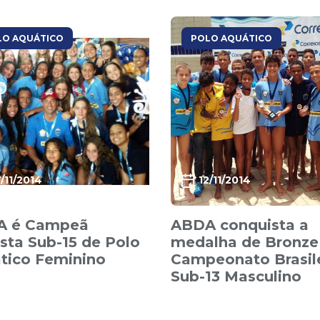
LO AQUÁTICO
POLO AQUÁTICO
7/11/2014
12/11/2014
A é Campeã
ABDA conquista a
ista Sub-15 de Polo
medalha de Bronze
tico Feminino
Campeonato Brasil
Sub-13 Masculino