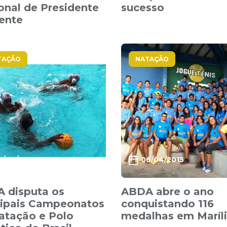
onal de Presidente
sucesso
ente
TAÇÃO
NATAÇÃO
7/04/2015
06/04/2015
 disputa os
ABDA abre o ano
cipais Campeonatos
conquistando 116
atação e Polo
medalhas em Maríl