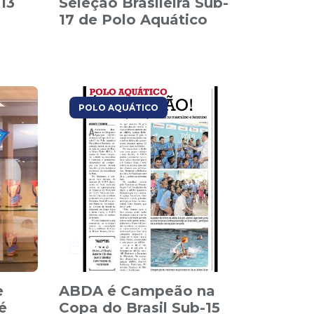
13
Seleção Brasileira Sub-
17 de Polo Aquático
POLO AQUÁTICO
24/04/2015
e
ABDA é Campeão na
é
Copa do Brasil Sub-15