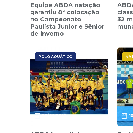
Equipe ABDA natação
ABDA
garantiu 8ª colocação
class
no Campeonato
32 m
Paulista Junior e Sênior
mun
de Inverno
POLO AQUÁTICO
NA
29/05/2015
1