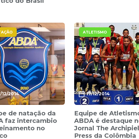
tico do Brasil
TAÇÃO
ATLETISMO
7/12/2014
17/12/2014
pe de natação da
Equipe de Atletism
 faz intercambio
ABDA é destaque n
reinamento no
Jornal The Archipie
co
Press da Colômbia