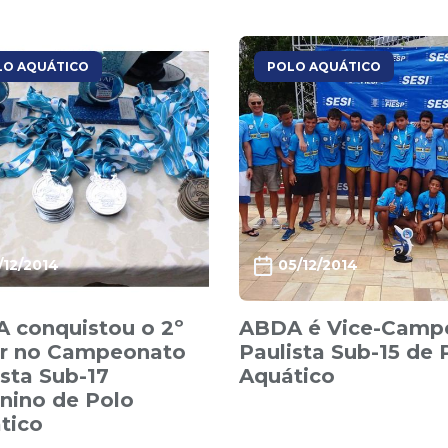
LO AQUÁTICO
POLO AQUÁTICO
1/12/2014
05/12/2014
 conquistou o 2º
ABDA é Vice-Camp
r no Campeonato
Paulista Sub-15 de 
ista Sub-17
Aquático
nino de Polo
tico