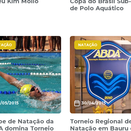
éu Kim Mollo
Copa do Brasil Sub-
de Polo Aquático
TAÇÃO
NATAÇÃO
2/05/2015
30/04/2015
pe de Natação da
Torneio Regional d
 domina Torneio
Natação em Bauru 