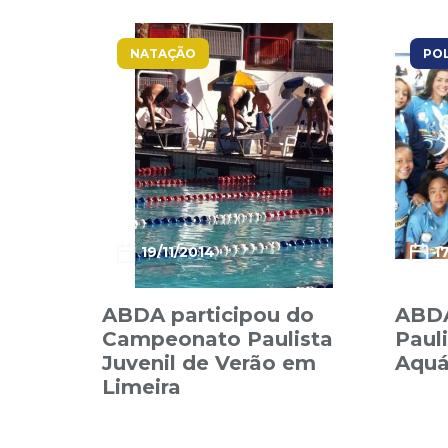
NATAÇÃO
PO
19/11/2014
1
ABDA participou do
ABD
Campeonato Paulista
Paul
Juvenil de Verão em
Aquá
Limeira