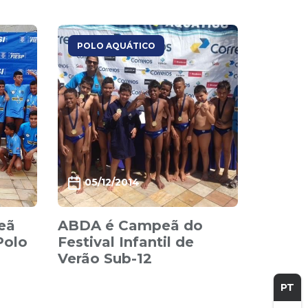
POLO AQUÁTICO
05/12/2014
eã
ABDA é Campeã do
Polo
Festival Infantil de
Verão Sub-12
PT