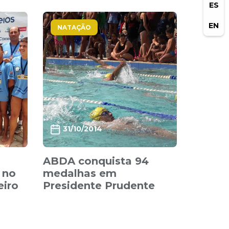
ES
EN
NATAÇÃO
31/10/2014
ABDA conquista 94
 no
medalhas em
eiro
Presidente Prudente