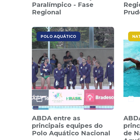
Paralímpico - Fase
Regi
Regional
Prud
POLO AQUÁTICO
NA
16/04/2015
0
ABDA entre as
ABDA
principais equipes do
prin
Polo Aquático Nacional
de N