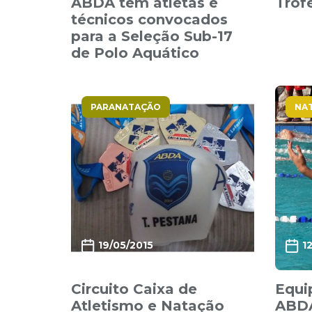
ABDA tem atletas e
Trof
técnicos convocados
para a Seleção Sub-17
de Polo Aquático
PARANATAÇÃO
NA
19/05/2015
1
Circuito Caixa de
Equi
Atletismo e Natação
ABDA