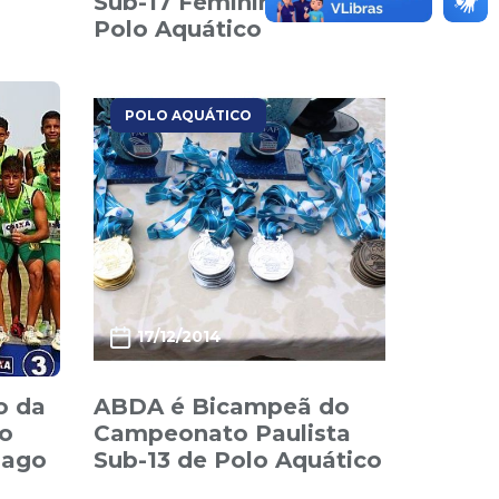
Sub-17 Feminino de
Polo Aquático
POLO AQUÁTICO
17/12/2014
o da
ABDA é Bicampeã do
o
Campeonato Paulista
lago
Sub-13 de Polo Aquático