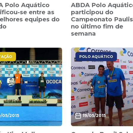
 Polo Aquático
ABDA Polo Aquátic
ificou-se entre as
participou do
elhores equipes do
Campeonato Paulis
do
no último fim de
semana
TAÇÃO
POLO AQUÁTICO
9/05/2015
19/05/2015