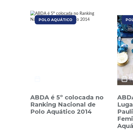
POLO AQUÁTICO
PO
17/12/2014
1
ABDA é 5º colocada no
ABDA
Ranking Nacional de
Luga
Polo Aquático 2014
Paul
Femi
Aquá