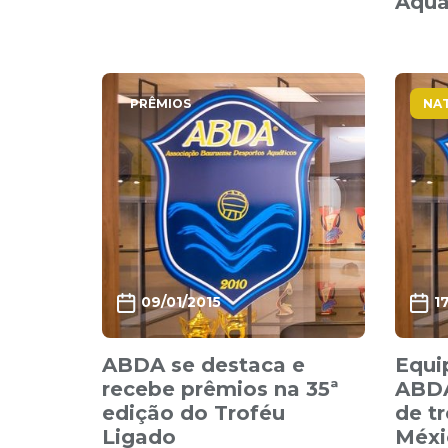
Aquá
PRÊMIOS
NA
09/01/2015
1
ABDA se destaca e
Equi
recebe prêmios na 35ª
ABDA
edição do Troféu
de t
Ligado
Méxi