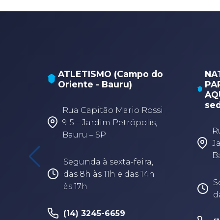
ATLETISMO (Campo do
NA
Oriente - Bauru)
PA
AQU
sed
Rua Capitão Mario Rossi
9-5 – Jardim Petrópolis,
R
Bauru – SP
J
B
Segunda à sexta-feira,
das 8h às 11h e das 14h
S
às 17h
d
(14) 3245-6659