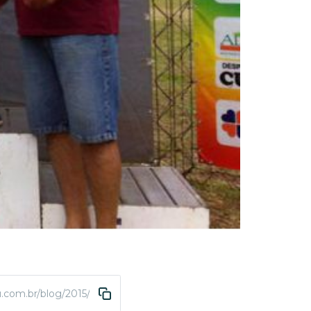
.com.br/blog/2015/10/14/atleta-da-abda-e-campea-na-2a-corrida-s