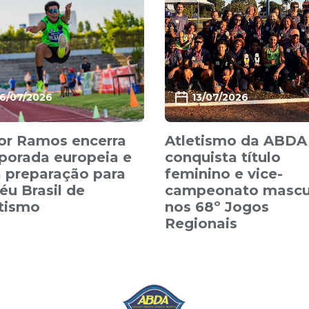
16/07/2026
13/07/2026
or Ramos encerra
Atletismo da ABDA
porada europeia e
conquista título
 preparação para
feminino e vice-
éu Brasil de
campeonato mascu
etismo
nos 68º Jogos
Regionais