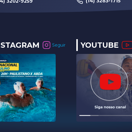
(14) 3283-1715
14) 3202-9259
NSTAGRAM
YOUTUBE
Seguir