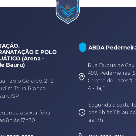
TAÇÃO,
ABDA Pederneir
RANATAÇÃO E POLO
ÁTICO (Arena -
e Bauru)
Rua Duque de Caxi
490, Pederneiras (S
Centro de Lazer “
ua Fabio Geraldo, 2-12 –
Al-Haj”
ardim Terra Branca –
auru/SP
Segunda à sexta-fe
das 8h às 11h ou da
egunda à sexta-feira,
às 17h
as 8h às 17h30