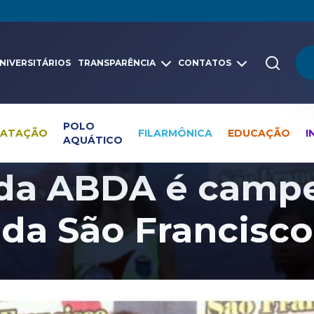
NIVERSITÁRIOS
TRANSPARÊNCIA
CONTATOS
POLO
NATAÇÃO
FILARMÔNICA
EDUCAÇÃO
I
AQUÁTICO
Pesquisa global
Notícias
Atletismo
 da ABDA é campe
ida São Francisco