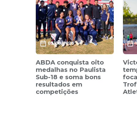
03/08/2026
ABDA conquista oito
Vict
medalhas no Paulista
tem
Sub-18 e soma bons
foca
resultados em
Trof
competições
Atl