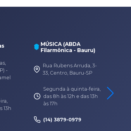
MÚSICA (ABDA
as
Filarmônica - Bauru)
A
A
as,
Rua Rubens Arruda, 3-
P) -
33, Centro, Bauru-SP
Camel
Segunda à quinta-feira,
das 8h às 12h e das 13h
ira,
às 17h
s 13h
(14) 3879-0979