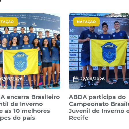
o
ATAÇÃO
NATAÇÃO
07/07/2026
22/06/2026
 encerra Brasileiro
ABDA participa do
ntil de Inverno
Campeonato Brasil
e as 10 melhores
Juvenil de Inverno
pes do país
Recife