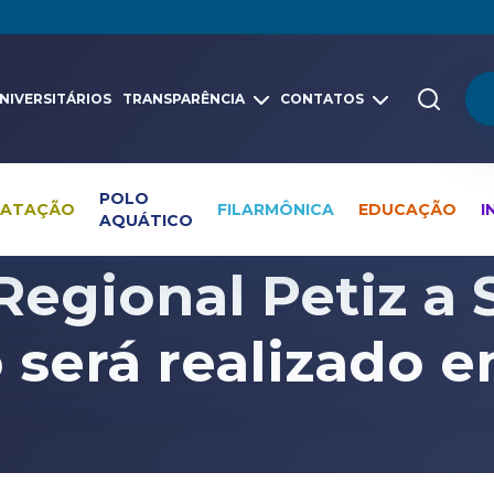
NIVERSITÁRIOS
TRANSPARÊNCIA
CONTATOS
POLO
NATAÇÃO
FILARMÔNICA
EDUCAÇÃO
I
AQUÁTICO
Pesquisa global
Notícias
Natação
Regional Petiz a 
 será realizado 