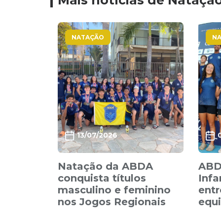
Mais notícias de Nataçã
NATAÇÃO
N
13/07/2026
Natação da ABDA
ABDA
conquista títulos
Infa
masculino e feminino
entr
nos Jogos Regionais
equi