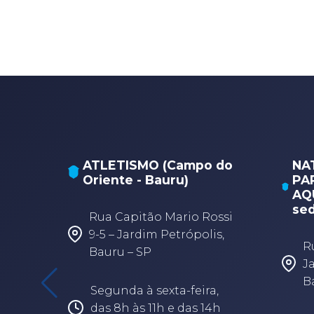
ATLETISMO (Campo do
NA
Oriente - Bauru)
PA
AQU
sed
Rua Capitão Mario Rossi
9-5 – Jardim Petrópolis,
R
Bauru – SP
J
B
Segunda à sexta-feira,
das 8h às 11h e das 14h