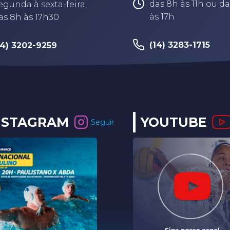
das 8h às 11h ou da
egunda à sexta-feira,
às 17h
as 8h às 17h30
(14) 3283-1715
14) 3202-9259
NSTAGRAM
YOUTUBE
Seguir