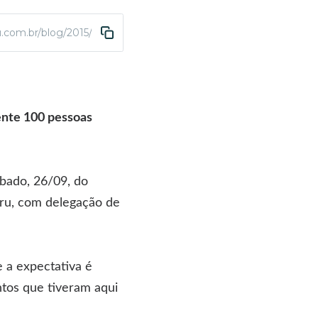
.com.br/blog/2015/09/25/orneio-regional-petiz-a-senior-de-nata
nte 100 pessoas
bado, 26/09, do
uru, com delegação de
 a expectativa é
ntos que tiveram aqui