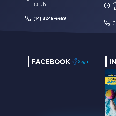
S
às 17h
d
(14) 3245-6659
(
FACEBOOK
I
Seguir