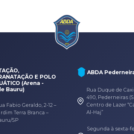
TAÇÃO,
ABDA Pederneir
RANATAÇÃO E POLO
ÁTICO (Arena -
e Bauru)
Rua Duque de Caxi
490, Pederneiras (S
Centro de Lazer “
ua Fabio Geraldo, 2-12 –
Al-Haj”
ardim Terra Branca –
auru/SP
Segunda à sexta-fe