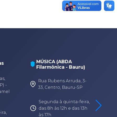
MÚSICA (ABDA
as
Filarmônica - Bauru)
A
A
as,
Rua Rubens Arruda, 3-
P) -
33, Centro, Bauru-SP
Camel
Segunda à quinta-feira,
das 8h às 12h e das 13h
ira,
às 17h