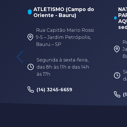
ATLETISMO (Campo do
NA
Oriente - Bauru)
PA
AQU
sed
Rua Capitão Mario Rossi
9-5 – Jardim Petrópolis,
R
Bauru – SP
J
B
Segunda à sexta-feira,
das 8h às 11h e das 14h
S
às 17h
d
(14) 3245-6659
(