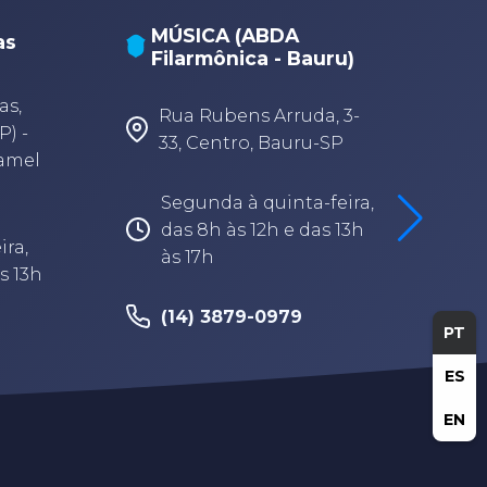
MÚSICA (ABDA
as
Filarmônica - Bauru)
A
A
as,
Rua Rubens Arruda, 3-
P) -
33, Centro, Bauru-SP
Camel
Segunda à quinta-feira,
das 8h às 12h e das 13h
ira,
às 17h
s 13h
(14) 3879-0979
PT
ES
EN