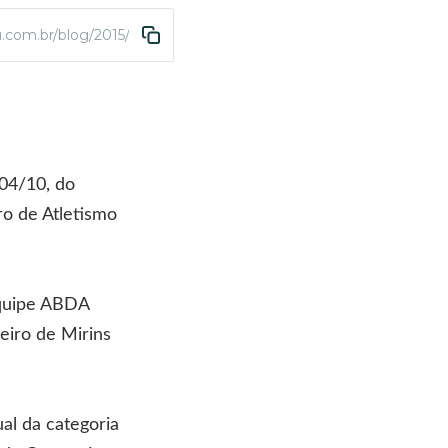
u.com.br/blog/2015/10/02/abda-atletismo-participa-neste-final
04/10, do
ro de Atletismo
equipe ABDA
eiro de Mirins
al da categoria