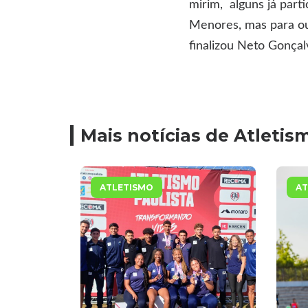
mirim, alguns já part
Menores, mas para out
finalizou Neto Gonçal
Mais notícias de Atletis
ATLETISMO
AT