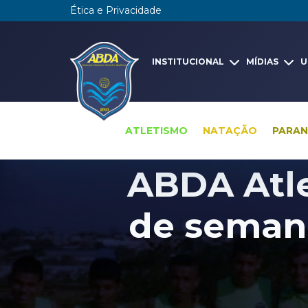
Ética e Privacidade
INSTITUCIONAL
MÍDIAS
U
ATLETISMO
NATAÇÃO
PARA
ABDA Atle
de seman