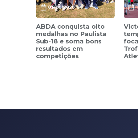
03/08/2026
ABDA conquista oito
Vict
medalhas no Paulista
tem
Sub-18 e soma bons
foca
resultados em
Trof
competições
Atl