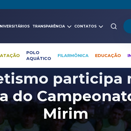
NIVERSITÁRIOS
TRANSPARÊNCIA
CONTATOS
POLO
NATAÇÃO
FILARMÔNICA
EDUCAÇÃO
I
AQUÁTICO
Pesquisa global
Notícias
Atletismo
tismo participa n
a do Campeonato
Mirim