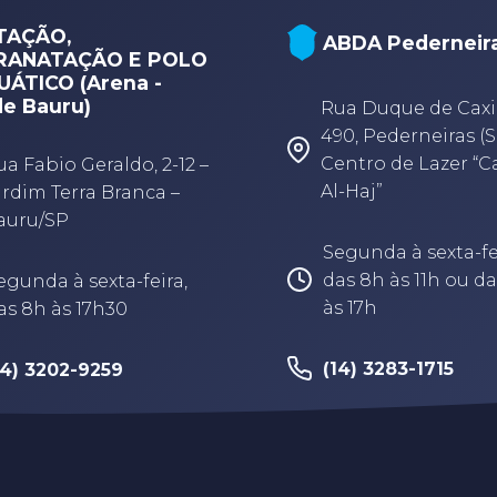
TAÇÃO,
ABDA Pederneir
RANATAÇÃO E POLO
ÁTICO (Arena -
e Bauru)
Rua Duque de Caxi
490, Pederneiras (S
Centro de Lazer “
ua Fabio Geraldo, 2-12 –
Al-Haj”
ardim Terra Branca –
auru/SP
Segunda à sexta-fe
das 8h às 11h ou da
egunda à sexta-feira,
às 17h
as 8h às 17h30
(14) 3283-1715
14) 3202-9259