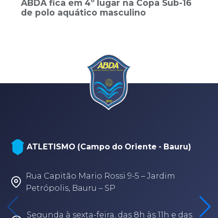
ABDA fica em 4º lugar na Copa Sub-16
de polo aquático masculino
ATLETISMO (Campo do Oriente - Bauru)
Rua Capitão Mario Rossi 9-5 – Jardim
Petrópolis, Bauru – SP
Segunda à sexta-feira, das 8h às 11h e das