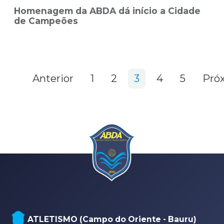
Homenagem da ABDA dá início a Cidade
de Campeões
86 items
Anterior
1
2
3
4
5
Pró
NATAÇÃO, PARANATAÇÃO E POLO