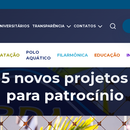
NIVERSITÁRIOS
TRANSPARÊNCIA
CONTATOS
POLO
NATAÇÃO
FILARMÔNICA
EDUCAÇÃO
I
AQUÁTICO
Pesquisa global
Notícias
Educação
5 novos projetos
para patrocínio