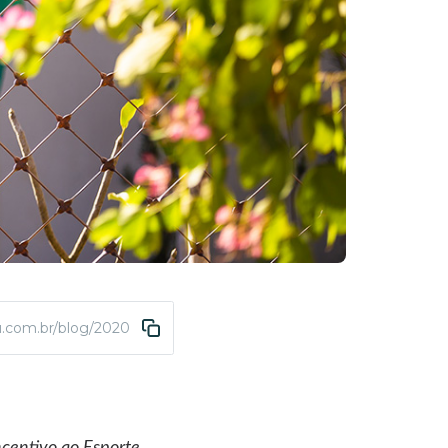
u.com.br/blog/2020/11/06/abda-tem-5-novos-projetos-aprovados-p