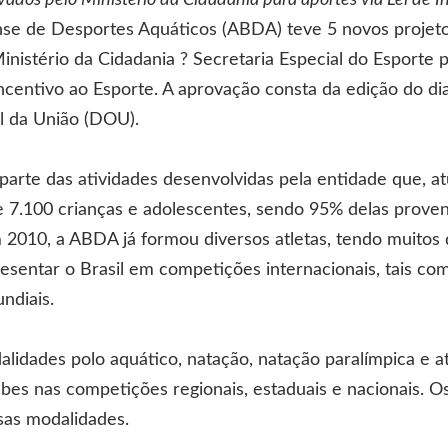
ados pelo Ministério da Cidadania para aportes via Lei de I
se de Desportes Aquáticos (ABDA) teve 5 novos projeto
Ministério da Cidadania ? Secretaria Especial do Esporte 
 Incentivo ao Esporte. A aprovação consta da edição do d
al da União (DOU).
parte das atividades desenvolvidas pela entidade que, a
 7.100 crianças e adolescentes, sendo 95% delas proveni
2010, a ABDA já formou diversos atletas, tendo muitos 
sentar o Brasil em competições internacionais, tais co
ndiais.
idades polo aquático, natação, natação paralímpica e at
ubes nas competições regionais, estaduais e nacionais. O
as modalidades.