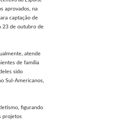
ncentivo ao Esporte
s aprovados, na
para captação de
ia 23 de outubro de
tualmente, atende
entes de família
deles sido
mo Sul-Americanos,
letismo, figurando
s projetos