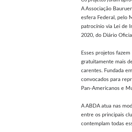
Os projetos foram aprov
A Associação Bauruen
esfera Federal, pelo 
patrocínio via Lei de
2020, do Diário Ofici
Esses projetos fazem 
gratuitamente mais de
carentes. Fundada em 
convocados para repre
Pan-Americanos e Mu
A ABDA atua nas modal
entre os principais cl
contemplam todas ess