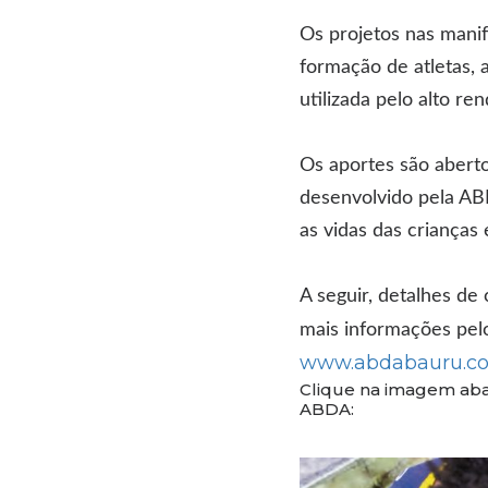
Os projetos nas mani
formação de atletas,
utilizada pelo alto r
Os aportes são abert
desenvolvido pela A
as vidas das crianças
A seguir, detalhes d
mais informações pel
www.abdabauru.co
Clique na imagem aba
ABDA: