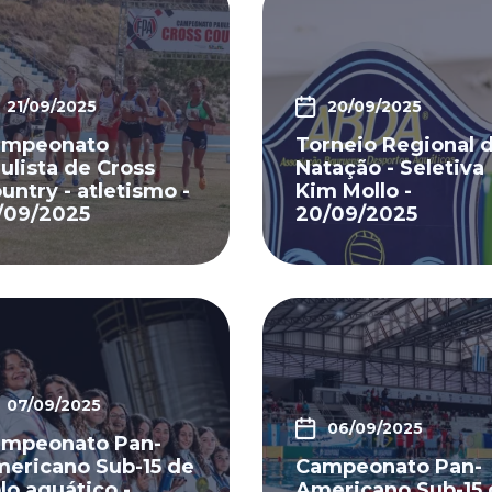
21/09/2025
20/09/2025
ampeonato
Torneio Regional 
ulista de Cross
Natação - Seletiva
untry - atletismo -
Kim Mollo -
/09/2025
20/09/2025
07/09/2025
06/09/2025
mpeonato Pan-
ericano Sub-15 de
Campeonato Pan-
lo aquático -
Americano Sub-15 