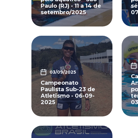
Paulo (RJ) - 11 a 14 de
sé
setembro/2025
07
03/09/2025
Ca
Campeonato
Am
Paulista Sub-23 de
po
Atletismo - 06-09-
te
2025
03