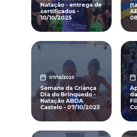
Natação - entrega de
(t
certificados -
AB
10/10/2025
08
07/10/2025
Semana da Criança
Ap
Dia do Brinquedo -
da
Natação ABDA
Fi
Castelo - 07/10/2025
Co