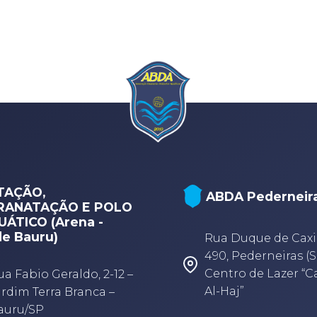
MÚSICA (ABDA
BDA Pederneiras
Filarmônica - Bau
ua Duque de Caxias,
Rua Rubens Arruda,
90, Pederneiras (SP) -
33, Centro, Bauru-
entro de Lazer “Camel
-Haj”
Segunda à quinta-f