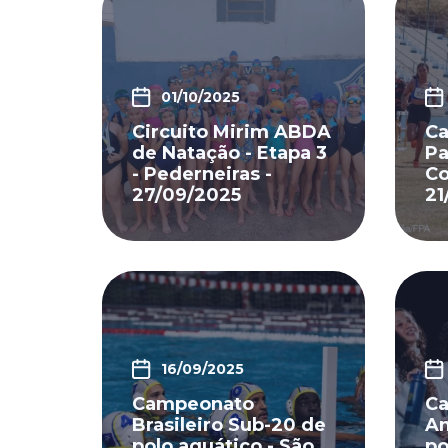
01/10/2025
Circuito Mirim ABDA
C
de Natação - Etapa 3
Pa
- Pederneiras -
Co
27/09/2025
21
16/09/2025
Campeonato
Ca
Brasileiro Sub-20 de
Am
polo aquático - São
po