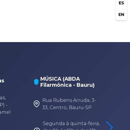
ES
EN
NATAÇÃO E POLO
ru)
AQUÁTICO (Unidade
ADPM/Geisel - Bauru)
 3-
Av. Lúcio Luciano, 11-75 -
SP
Vargem Limpa, Bauru -
SP
eira,