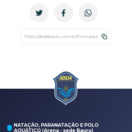
https://abdabauru.com.br/fotos-paulista-infantil-inve
NATAÇÃO, PARANATAÇÃO E POLO
AQUÁTICO (Arena - sede Bauru)