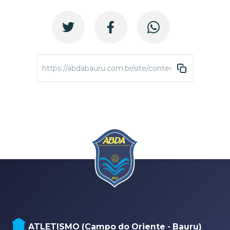
https://abdabauru.com.br/site/conteudo/4393-3-torn
NATAÇÃO, PARANATAÇÃO E POLO