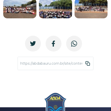
https://abdabauru.com.br/site/conteudo/4424-1-viven