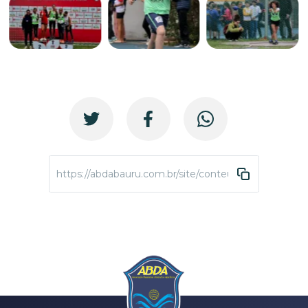
https://abdabauru.com.br/site/conteudo/4421-copa