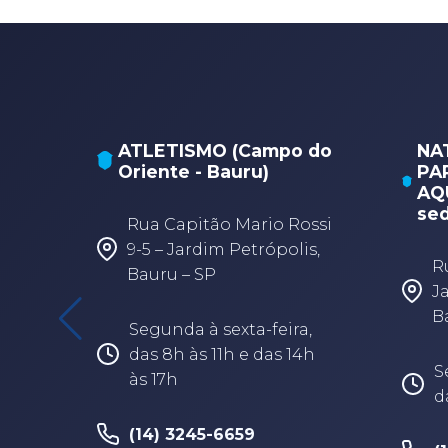
 do
NATAÇÃO,
A
PARANATAÇÃO E POLO
AQUÁTICO (Arena -
sede Bauru)
R
ossi
4
s,
C
Rua Fabio Geraldo, 2-12 –
Al
Jardim Terra Branca –
Bauru/SP
,
S
4h
d
Segunda à sexta-feira,
à
das 8h às 17h30