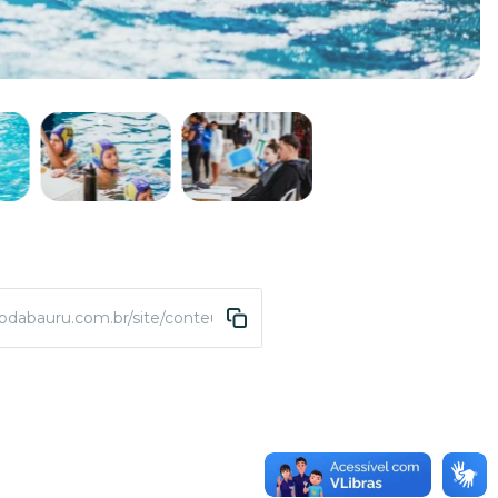
abdabauru.com.br/site/conteudo/4413-torneio-relampago-de-polo