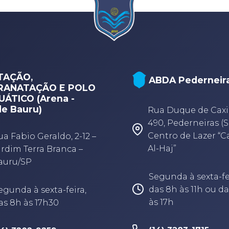
MÚSICA (ABDA
BDA Pederneiras
Filarmônica - Bau
ua Duque de Caxias,
Rua Rubens Arruda,
90, Pederneiras (SP) -
33, Centro, Bauru-
entro de Lazer “Camel
-Haj”
Segunda à quinta-f
das 8h às 12h e das
egunda à sexta-feira,
às 17h
as 8h às 11h ou das 13h
s 17h
(14) 3879-0979