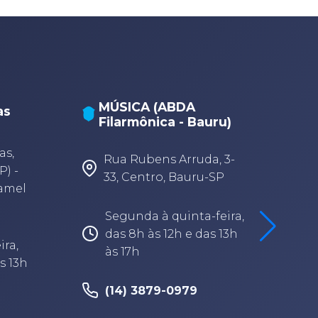
NATAÇÃO E POLO
ru)
AQUÁTICO (Unidade
ADPM/Geisel - Bauru)
 3-
Av. Lúcio Luciano, 11-75 -
SP
Vargem Limpa, Bauru -
SP
eira,
 13h
Segunda à sexta-feira,
das 8h às 17h30
(14) 3202-9259