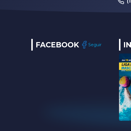
(
(14) 3202-9259
FACEBOOK
I
Seguir