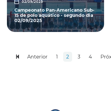
02/09/2025
Campeonato Pan-Americano Sub-
15 de polo aquático - segundo dia
02/09/2025
346 items
Anterior
1
2
3
4
Pró