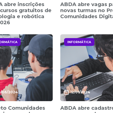
 abre inscrições
ABDA abre vagas p
 cursos gratuitos de
novas turmas no Pr
ologia e robótica
Comunidades Digit
026
FORMÁTICA
INFORMÁTICA
0/06/2024
12/01/2024
eto Comunidades
ABDA abre cadastr