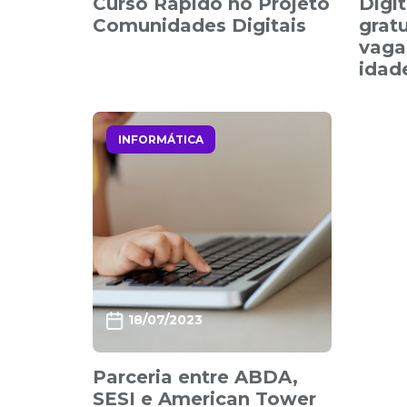
Curso Rápido no Projeto
Digi
Comunidades Digitais
grat
vaga
idad
INFORMÁTICA
18/07/2023
Parceria entre ABDA,
SESI e American Tower