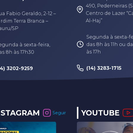
490, Pederneiras (S
Centro de Lazer “
ua Fabio Geraldo, 2-12 –
Al-Haj”
ardim Terra Branca –
auru/SP
Segunda à sexta-fe
das 8h às 11h ou da
egunda à sexta-feira,
às 17h
as 8h às 17h30
(14) 3283-1715
14) 3202-9259
NSTAGRAM
YOUTUBE
Seguir