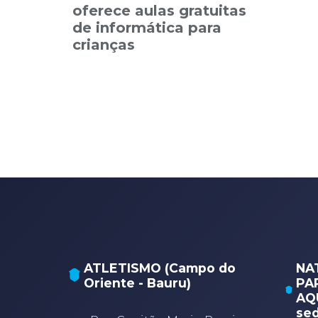
oferece aulas gratuitas
de informática para
crianças
ATLETISMO (Campo do
NA
Oriente - Bauru)
PA
AQU
sed