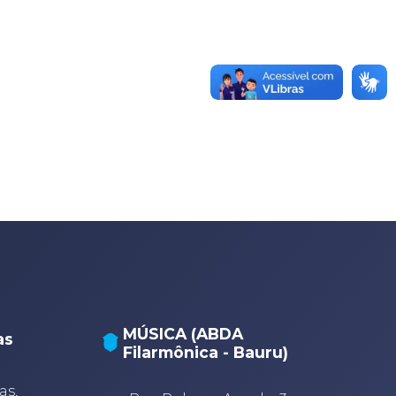
MÚSICA (ABDA
as
Filarmônica - Bauru)
A
A
as,