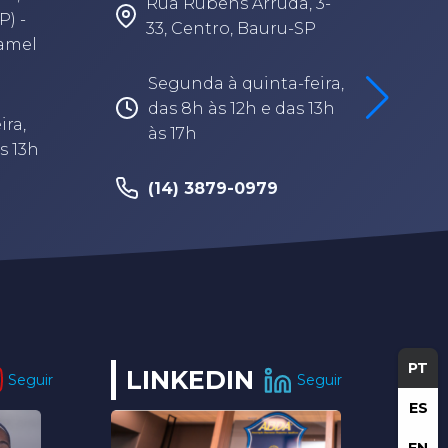
Rua Rubens Arruda, 3-
P) -
33, Centro, Bauru-SP
Camel
Segunda à quinta-feira,
das 8h às 12h e das 13h
ira,
às 17h
s 13h
(14) 3879-0979
PT
LINKEDIN
Seguir
Seguir
ES