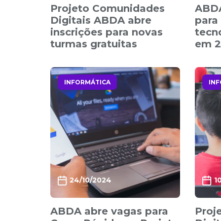
Projeto Comunidades
ABDA
Digitais ABDA abre
para
inscrições para novas
tecn
turmas gratuitas
em 2
INFORMÁTICA
IN
24/10/2024
1
ABDA abre vagas para
Proj