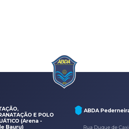
TAÇÃO,
ABDA Pederneir
RANATAÇÃO E POLO
ÁTICO (Arena -
e Bauru)
Rua Duque de Caxi