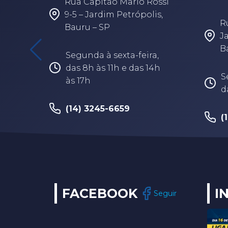
Rua Capitão Mario Rossi
9-5 – Jardim Petrópolis,
R
Bauru – SP
J
B
Segunda à sexta-feira,
das 8h às 11h e das 14h
S
às 17h
d
(14) 3245-6659
(
FACEBOOK
I
Seguir