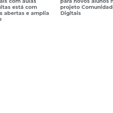
tais com aulas
para novos alunos 
uitas está com
projeto Comunidad
s abertas e amplia
Digitais
e