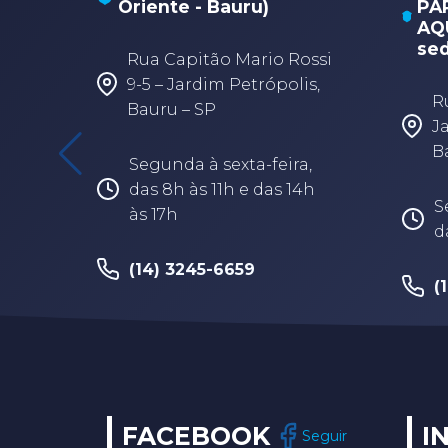
Oriente - Bauru)
PA
AQU
sed
Rua Capitão Mario Rossi
9-5 – Jardim Petrópolis,
R
Bauru – SP
J
B
Segunda à sexta-feira,
das 8h às 11h e das 14h
S
às 17h
d
(14) 3245-6659
(
FACEBOOK
I
Seguir