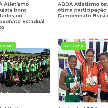
 Atletismo
ABDA Atletismo te
uista bons
ótima participação
ltados no
Campeonato Brasil
eonato Estadual
to
LETISMO
ATLETISMO
1/09/2015
18/08/2015