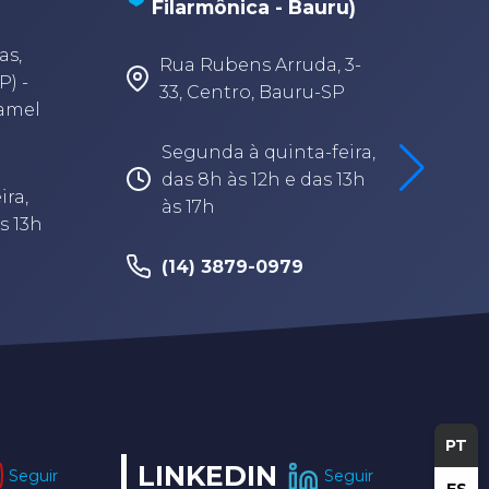
Filarmônica - Bauru)
A
A
as,
Rua Rubens Arruda, 3-
P) -
33, Centro, Bauru-SP
Camel
Segunda à quinta-feira,
das 8h às 12h e das 13h
ira,
às 17h
s 13h
(14) 3879-0979
PT
LINKEDIN
Seguir
Seguir
ES