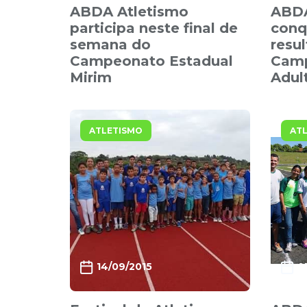
ABDA Atletismo
ABDA
participa neste final de
conq
semana do
resu
Campeonato Estadual
Camp
Mirim
Adul
ATLETISMO
AT
14/09/2015
0