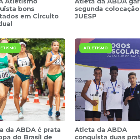
 Atletismo
Atleta da ABDA gar
uista bons
segunda colocação
ltados em Circuito
JUESP
dual
LETISMO
ATLETISMO
ta da ABDA é prata
Atleta da ABDA
opa do Brasil de
conquista duas pra