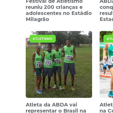
Festival de Atletismo
ABDA
reuniu 200 crianças e
conq
adolescentes no Estádio
resu
Milagrão
Esta
ATLETISMO
AT
Atleta da ABDA vai
Atle
representar o Brasil na
na C