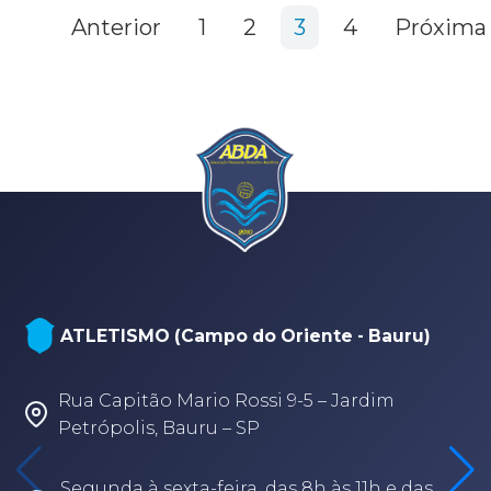
Anterior
1
2
3
4
Próxima
NATAÇÃO, PARANATAÇÃO E POLO
AQUÁTICO (Arena - sede Bauru)
Rua Fabio Geraldo, 2-12 – Jardim Terra
Branca – Bauru/SP