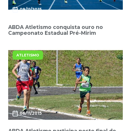
09/11/2015
ABDA Atletismo conquista ouro no
Campeonato Estadual Pré-Mirim
ATLETISMO
06/11/2015
ABDA Atletismo participa neste final de