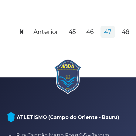
580 items
Anterior
45
46
47
48
NATAÇÃO, PARANATAÇÃO E POLO
 - Bauru)
AQUÁTICO (Arena - sede Bauru)
Jardim