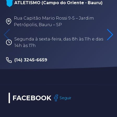
NATAÇÃO, PARANATAÇÃO E POLO
uru)
AQUÁTICO (Arena - sede Bauru)
m
Rua Fabio Geraldo, 2-12 – Jardim Terra
Branca – Bauru/SP
e das
Segunda à sexta-feira, das 8h às 17h30
(14) 3202-9259
FACEBOOK
Seguir