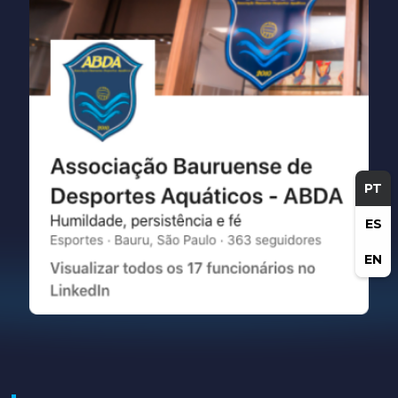
PT
ES
EN