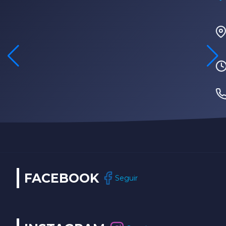
Rua Fabio Geraldo, 2-12 – Jardim Terra
Branca – Bauru/SP
Segunda à sexta-feira, das 8h às 17h30
(14) 3202-9259
FACEBOOK
Seguir