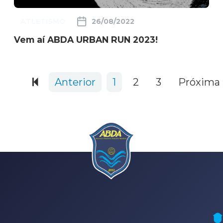
ATLETISMO
26/08/2022
Vem aí ABDA URBAN RUN 2023!
301 items
Anterior
1
2
3
Próxima
NATAÇÃO, PARANATAÇÃO E POLO
AQUÁTICO (Arena - sede Bauru)