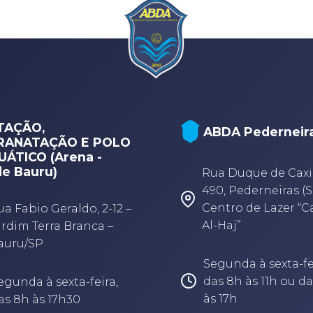
TAÇÃO,
ABDA Pederneir
RANATAÇÃO E POLO
ÁTICO (Arena -
e Bauru)
Rua Duque de Caxi
490, Pederneiras (S
Centro de Lazer “
ua Fabio Geraldo, 2-12 –
Al-Haj”
ardim Terra Branca –
auru/SP
Segunda à sexta-fe
das 8h às 11h ou da
egunda à sexta-feira,
às 17h
as 8h às 17h30