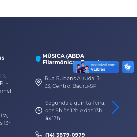
MÚSICA (ABDA
as
Filarmônica - Bauru)
A
A
as,
Rua Rubens Arruda, 3-
P) -
33, Centro, Bauru-SP
Camel
Segunda à quinta-feira,
das 8h às 12h e das 13h
ira,
às 17h
s 13h
(14) 3879-0979