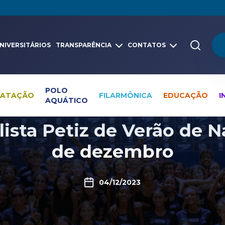
NIVERSITÁRIOS
TRANSPARÊNCIA
CONTATOS
POLO
NATAÇÃO
FILARMÔNICA
EDUCAÇÃO
I
AQUÁTICO
Pesquisa global
Vídeos
Natação
ta Petiz de Verão de Na
de dezembro
04/12/2023