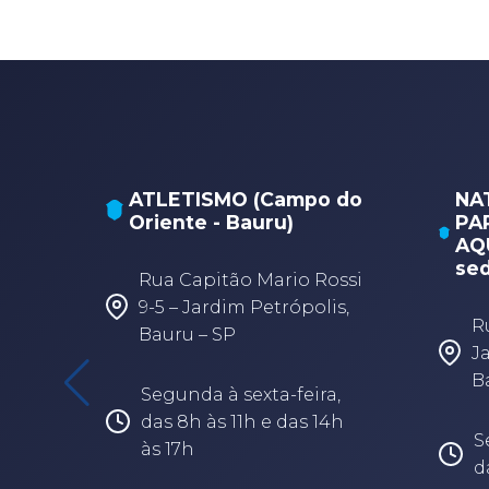
ATLETISMO (Campo do
NA
Oriente - Bauru)
PA
AQU
sed
Rua Capitão Mario Rossi
9-5 – Jardim Petrópolis,
R
Bauru – SP
J
B
Segunda à sexta-feira,
das 8h às 11h e das 14h
S
às 17h
d