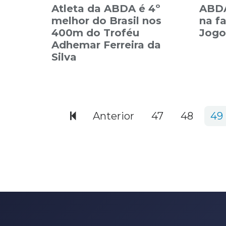
Atleta da ABDA é 4º
ABDA
melhor do Brasil nos
na f
400m do Troféu
Jogo
Adhemar Ferreira da
Silva
580 items
Anterior
47
48
49