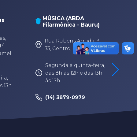
MÚSICA (ABDA
as
Filarmônica - Bauru)
A
A
as,
Rua Rubens Arruda, 3-
P) -
33, Centro, Bauru-SP
Camel
Segunda à quinta-feira,
das 8h às 12h e das 13h
ira,
às 17h
s 13h
(14) 3879-0979