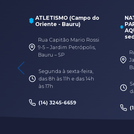
ATLETISMO (Campo do
NA
Oriente - Bauru)
PA
AQU
sed
Rua Capitão Mario Rossi
9-5 – Jardim Petrópolis,
R
Bauru – SP
J
B
Segunda à sexta-feira,
das 8h às 11h e das 14h
S
às 17h
d
(14) 3245-6659
(