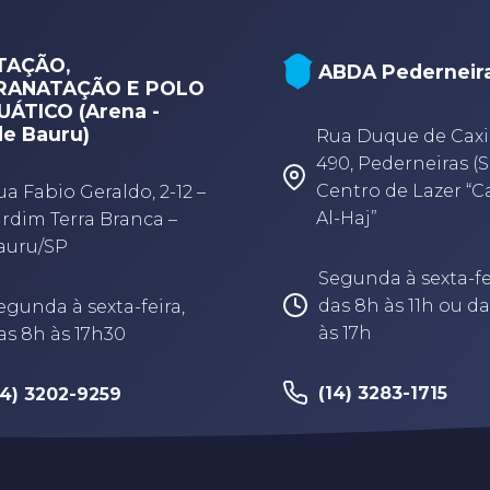
TAÇÃO,
ABDA Pederneir
RANATAÇÃO E POLO
ÁTICO (Arena -
e Bauru)
Rua Duque de Caxi
490, Pederneiras (S
Centro de Lazer “
ua Fabio Geraldo, 2-12 –
Al-Haj”
ardim Terra Branca –
auru/SP
Segunda à sexta-fe
das 8h às 11h ou da
egunda à sexta-feira,
às 17h
as 8h às 17h30
(14) 3283-1715
14) 3202-9259