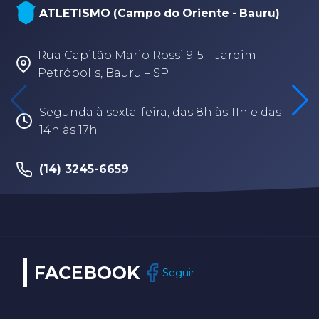
NATAÇÃO, PARANATAÇÃO E POLO
 - Bauru)
AQUÁTICO (Arena - sede Bauru)
Jardim
Rua Fabio Geraldo, 2-12 – Jardim T
Branca – Bauru/SP
s 11h e das
Segunda à sexta-feira, das 8h às 1
(14) 3202-9259
FACEBOOK
Seguir