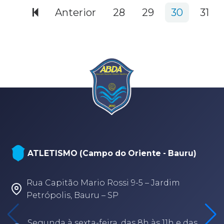
Anterior
28
29
30
31
NATAÇÃO, PARANATAÇÃO E POLO
AQUÁTICO (Arena - sede Bauru)
Rua Fabio Geraldo, 2-12 – Jardim Terra
Branca – Bauru/SP