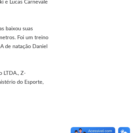
ki e Lucas Carnevale
s baixou suas
etros. Foi um treino
DA de natação Daniel
o LTDA., Z-
stério do Esporte,