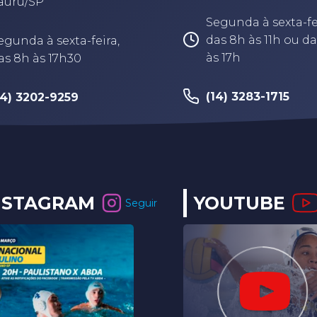
auru/SP
Segunda à sexta-fe
das 8h às 11h ou da
egunda à sexta-feira,
às 17h
as 8h às 17h30
(14) 3283-1715
14) 3202-9259
NSTAGRAM
YOUTUBE
Seguir