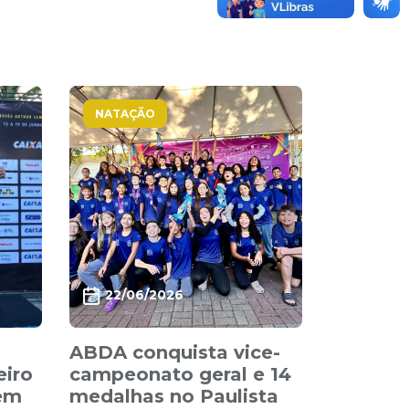
NATAÇÃO
22/06/2026
ABDA conquista vice-
eiro
campeonato geral e 14
 em
medalhas no Paulista