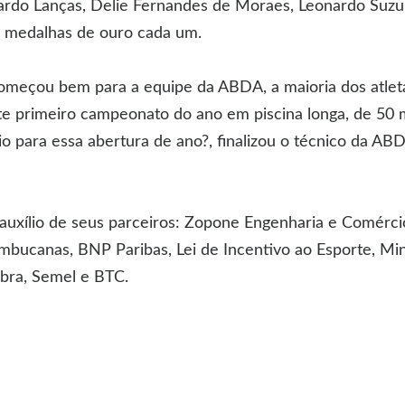
uardo Lanças, Delie Fernandes de Moraes, Leonardo Suzu
medalhas de ouro cada um.
meçou bem para a equipe da ABDA, a maioria dos atleta
e primeiro campeonato do ano em piscina longa, de 50 m
o para essa abertura de ano?, finalizou o técnico da AB
uxílio de seus parceiros: Zopone Engenharia e Comérci
bucanas, BNP Paribas, Lei de Incentivo ao Esporte, Mini
ibra, Semel e BTC.