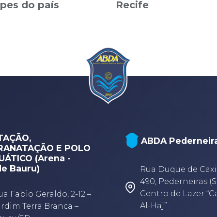
pes do país
Recife
TAÇÃO,
ABDA Pederneir
RANATAÇÃO E POLO
ÁTICO (Arena -
e Bauru)
Rua Duque de Caxi
490, Pederneiras (S
Centro de Lazer “
ua Fabio Geraldo, 2-12 –
Al-Haj”
ardim Terra Branca –