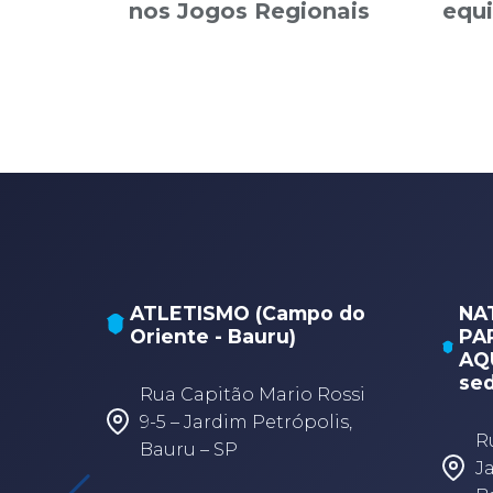
nos Jogos Regionais
equi
ATLETISMO (Campo do
NA
Oriente - Bauru)
PA
AQU
sed
Rua Capitão Mario Rossi
9-5 – Jardim Petrópolis,
R
Bauru – SP
J