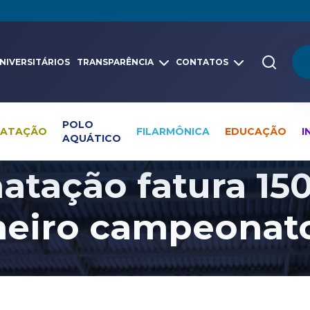
NIVERSITÁRIOS
TRANSPARÊNCIA
CONTATOS
POLO
NATAÇÃO
FILARMÔNICA
EDUCAÇÃO
I
AQUÁTICO
Pesquisa global
Notícias
Natação
atação fatura 15
eiro campeonat