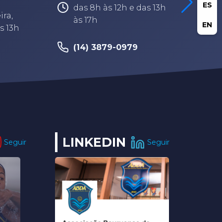
ES
das 8h às 12h e das 13h
ira,
às 17h
EN
s 13h
(14) 3879-0979
LINKEDIN
Seguir
Seguir