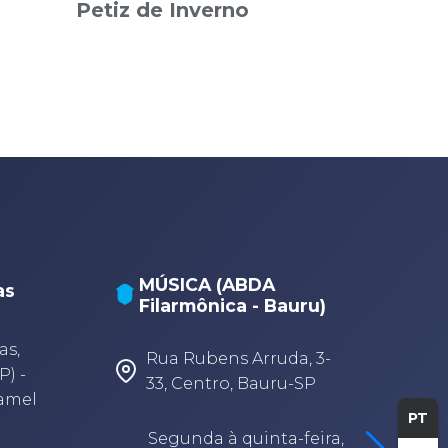
Petiz de Inverno
MÚSICA (ABDA
as
Filarmônica - Bauru)
A
A
as,
Rua Rubens Arruda, 3-
P) -
33, Centro, Bauru-SP
Camel
PT
Segunda à quinta-feira,