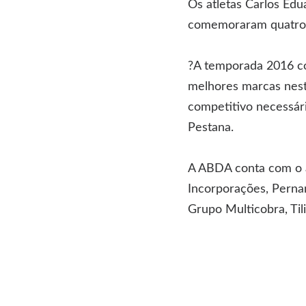
Os atletas Carlos Ed
comemoraram quatro 
?A temporada 2016 co
melhores marcas nest
competitivo necessári
Pestana.
A ABDA conta com o a
Incorporações, Pernam
Grupo Multicobra, Til