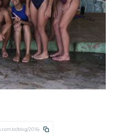
u.com.br/blog/2016/03/08/abda-de-natacao-fatura-150-medalha