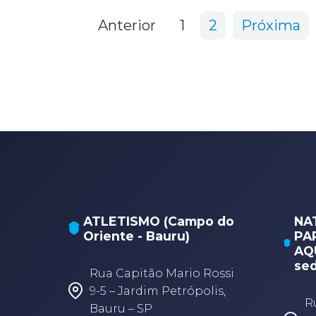
15 items
Anterior
1
2
Próxima
ATLETISMO (Campo do
NA
Oriente - Bauru)
PA
AQU
sed
Rua Capitão Mario Rossi
9-5 – Jardim Petrópolis,
R
Bauru – SP