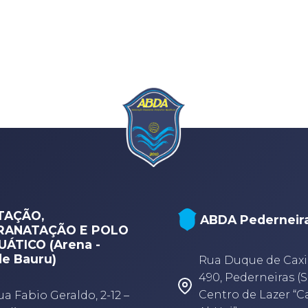
TAÇÃO,
ABDA Pederneir
RANATAÇÃO E POLO
ÁTICO (Arena -
e Bauru)
Rua Duque de Caxi
490, Pederneiras (S
Centro de Lazer “
ua Fabio Geraldo, 2-12 –