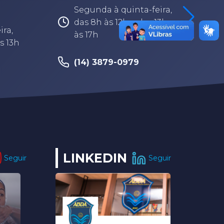
Segunda à quinta-feira,
das 8h às 12h e das 13h
ira,
às 17h
s 13h
(14) 3879-0979
LINKEDIN
Seguir
Seguir