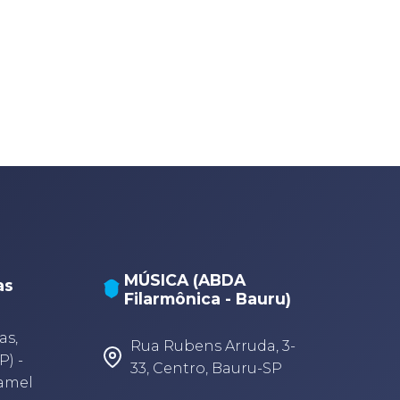
MÚSICA (ABDA
as
Filarmônica - Bauru)
A
A
as,
Rua Rubens Arruda, 3-
P) -
33, Centro, Bauru-SP
Camel