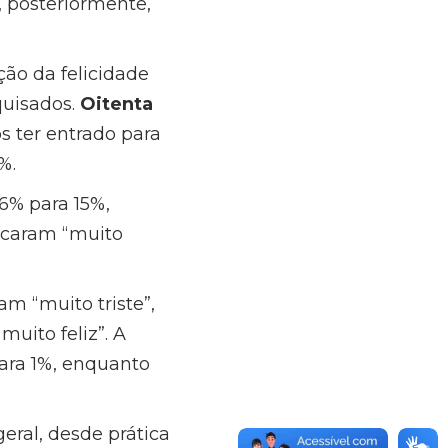
, posteriormente,
ão da felicidade
quisados.
Oitenta
s ter entrado para
4%.
6% para 15%,
rcaram “muito
m “muito triste”,
muito feliz”. A
ara 1%, enquanto
ral, desde prática