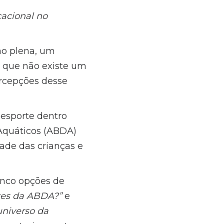
cacional no
ção plena, um
m que não existe um
ercepções desse
esporte dentro
 Aquáticos (ABDA)
dade das crianças e
inco opções de
ntes da ABDA?”
e
universo da