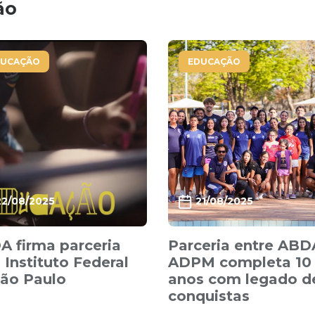
ão
DUCAÇÃO
EDUCAÇÃO
22/08/2025
21/08/2025
 firma parceria
Parceria entre ABD
Instituto Federal
ADPM completa 10
São Paulo
anos com legado d
conquistas