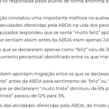
a foi respondida pelos alunos de forma anônima e
ção constatou uma importante melhora na avaliaç
atividades oferecidas pela ABDA na vida dos pes
uisados respondeu que se sente “muito feliz” apó
 se sentiam assim antes da ABDA eram apenas 2
que se declararam apenas como “feliz” caiu de 3
aumento percentual identificado entre os que ma
bém apontam migração entre os que se declarara
rente” antes da ABDA para sentimento de “feliz” ou “
e se declararam “muito triste” diminuiu de 6% p
triste” passou de 12% para 3%.
 das atividades oferecidas pela ABDA, de modo ge