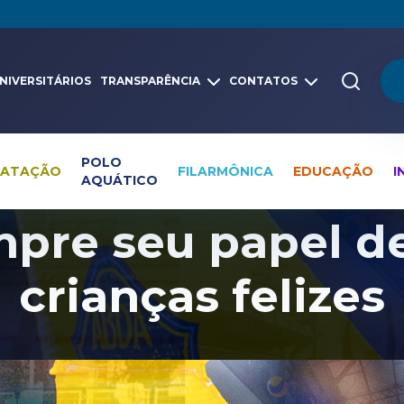
NIVERSITÁRIOS
TRANSPARÊNCIA
CONTATOS
POLO
NATAÇÃO
FILARMÔNICA
EDUCAÇÃO
I
AQUÁTICO
Pesquisa global
Notícias
Educação
pre seu papel de
crianças felizes