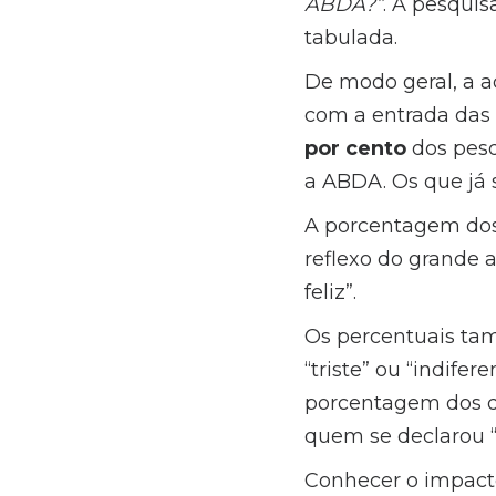
ABDA?”
. A pesquis
tabulada.
De modo geral, a a
com a entrada das 
por cento
dos pesq
a ABDA. Os que já
A porcentagem dos 
reflexo do grande 
feliz”.
Os percentuais tam
“triste” ou “indife
porcentagem dos qu
quem se declarou “
Conhecer o impacto