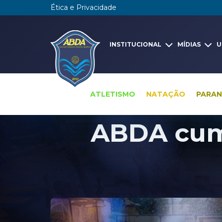
Ética e Privacidade
INSTITUCIONAL
MÍDIAS
U
ATLETISMO
NATAÇÃO
PARA
ABDA cum