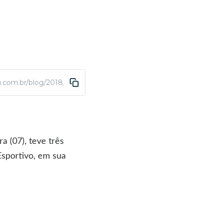
u.com.br/blog/2018/11/12/abda-tem-3-projetos-aprovados-para-pat
 (07), teve três
Esportivo, em sua