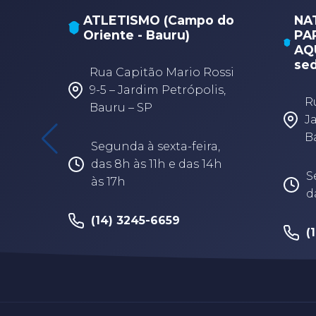
ATLETISMO (Campo do
NA
Oriente - Bauru)
PA
AQU
sed
Rua Capitão Mario Rossi
9-5 – Jardim Petrópolis,
R
Bauru – SP
J
B
Segunda à sexta-feira,
das 8h às 11h e das 14h
S
às 17h
d
(14) 3245-6659
(