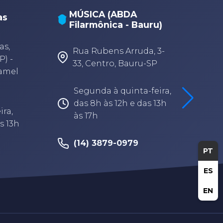
MÚSICA (ABDA
as
Filarmônica - Bauru)
A
A
as,
Rua Rubens Arruda, 3-
P) -
33, Centro, Bauru-SP
Camel
Segunda à quinta-feira,
das 8h às 12h e das 13h
ira,
às 17h
s 13h
(14) 3879-0979
PT
ES
EN