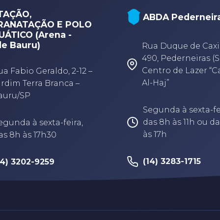
TAÇÃO,
ABDA Pederneir
RANATAÇÃO E POLO
ÁTICO (Arena -
e Bauru)
Rua Duque de Caxi
490, Pederneiras (S
Centro de Lazer “
ua Fabio Geraldo, 2-12 –
Al-Haj”
ardim Terra Branca –
auru/SP
Segunda à sexta-fe
das 8h às 11h ou da
egunda à sexta-feira,
às 17h
as 8h às 17h30
(14) 3283-1715
14) 3202-9259