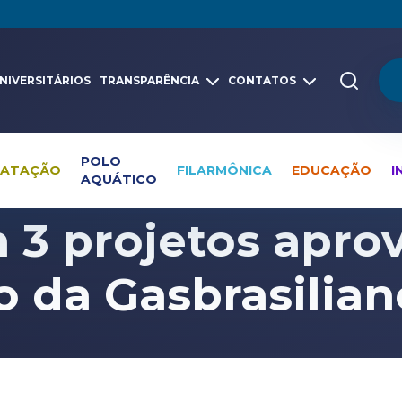
NIVERSITÁRIOS
TRANSPARÊNCIA
CONTATOS
POLO
NATAÇÃO
FILARMÔNICA
EDUCAÇÃO
I
AQUÁTICO
Pesquisa global
Notícias
Educação
3 projetos apro
o da Gasbrasilia