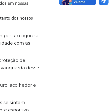
vidos em nossas
stante dos nossos
m por um rigoroso
midade com as
proteção de
a vanguarda desse
ro, acolhedor e
s se sintam
te esportivo.