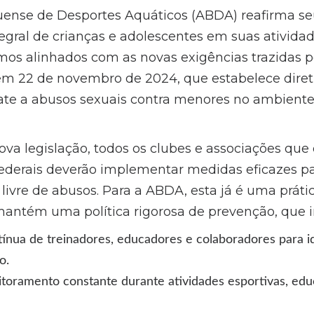
uense de Desportes Aquáticos (ABDA) reafirma s
egral de crianças e adolescentes em suas atividad
os alinhados com as novas exigências trazidas pel
m 22 de novembro de 2024, que estabelece diretri
te a abusos sexuais contra menores no ambiente 
va legislação, todos os clubes e associações qu
federais deverão implementar medidas eficazes p
livre de abusos. Para a ABDA, esta já é uma práti
antém uma política rigorosa de prevenção, que in
ínua de treinadores, educadores e colaboradores para id
o.
itoramento constante durante atividades esportivas, edu