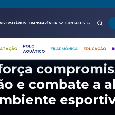
NIVERSITÁRIOS
TRANSPARÊNCIA
CONTATOS
POLO
NATAÇÃO
FILARMÔNICA
EDUCAÇÃO
I
AQUÁTICO
Pesquisa global
Notícias
Educação
força compromis
ão e combate a a
mbiente esporti