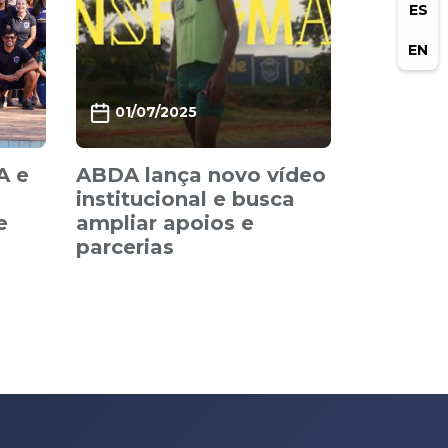
ES
EN
01/07/2025
A e
ABDA lança novo vídeo
institucional e busca
e
ampliar apoios e
parcerias