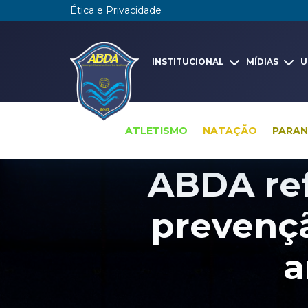
Ética e Privacidade
INSTITUCIONAL
MÍDIAS
U
ATLETISMO
NATAÇÃO
PARA
ABDA re
prevenç
a