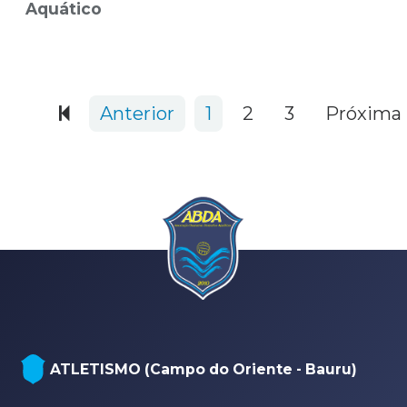
Aquático
634 items
Anterior
1
2
3
Próxima
NATAÇÃO, PARANATAÇÃO E POLO
)
AQUÁTICO (Arena - sede Bauru)