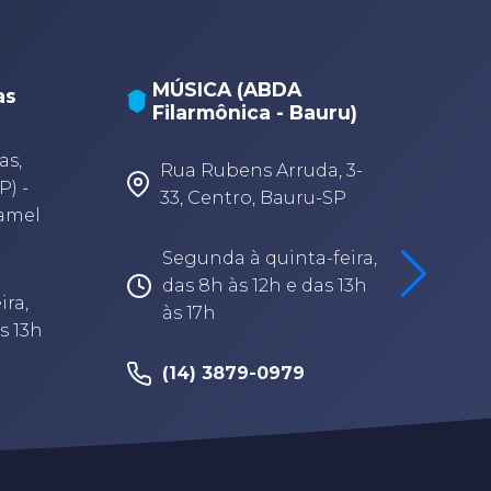
MÚSICA (ABDA
as
Filarmônica - Bauru)
A
A
as,
Rua Rubens Arruda, 3-
P) -
33, Centro, Bauru-SP
Camel
Segunda à quinta-feira,
das 8h às 12h e das 13h
ira,
às 17h
s 13h
(14) 3879-0979