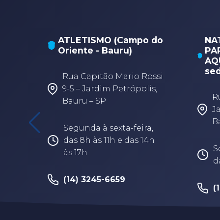
ATLETISMO (Campo do
NA
Oriente - Bauru)
PA
AQU
sed
Rua Capitão Mario Rossi
9-5 – Jardim Petrópolis,
R
Bauru – SP
J
B
Segunda à sexta-feira,
das 8h às 11h e das 14h
S
às 17h
d
(14) 3245-6659
(