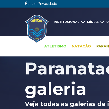
Ética e Privacidade
INSTITUCIONAL
MÍDIAS
U
ATLETISMO
NATAÇÃO
PARA
Pesquisa global
Galerias
Paranatação ga
Paranata
galeria
Veja todas as galerias d