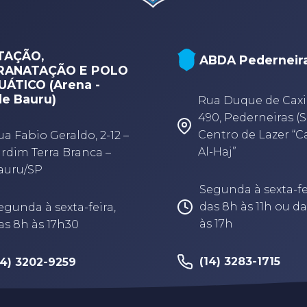
TAÇÃO,
ABDA Pederneir
RANATAÇÃO E POLO
ÁTICO (Arena -
e Bauru)
Rua Duque de Caxi
490, Pederneiras (S
Centro de Lazer “
ua Fabio Geraldo, 2-12 –
Al-Haj”
ardim Terra Branca –
auru/SP
Segunda à sexta-fe
das 8h às 11h ou da
egunda à sexta-feira,
às 17h
as 8h às 17h30
(14) 3283-1715
14) 3202-9259