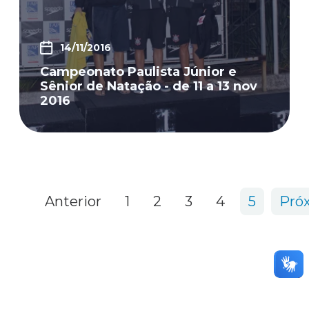
14/11/2016
Campeonato Paulista Júnior e
Sênior de Natação - de 11 a 13 nov
2016
57 items
Anterior
1
2
3
4
5
Pró