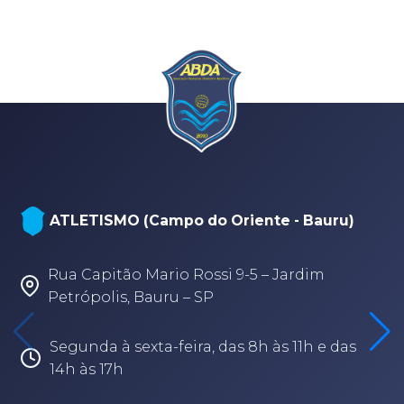
NATAÇÃO, PARANATAÇÃO E POLO
AQUÁTICO (Arena - sede Bauru)
Rua Fabio Geraldo, 2-12 – Jardim Terra
Branca – Bauru/SP
Segunda à sexta-feira, das 8h às 17h30
(14) 3202-9259