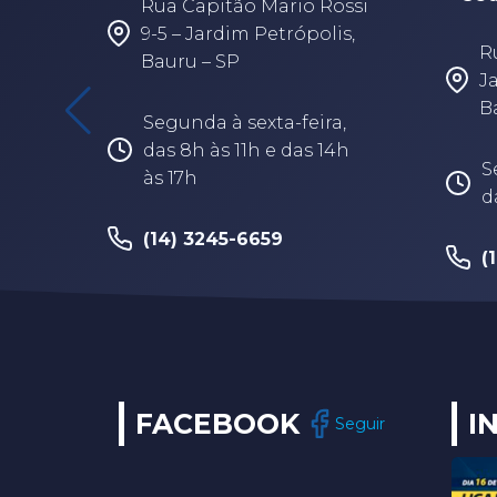
Rua Capitão Mario Rossi
9-5 – Jardim Petrópolis,
R
Bauru – SP
J
B
Segunda à sexta-feira,
das 8h às 11h e das 14h
S
às 17h
d
(14) 3245-6659
(
FACEBOOK
I
Seguir