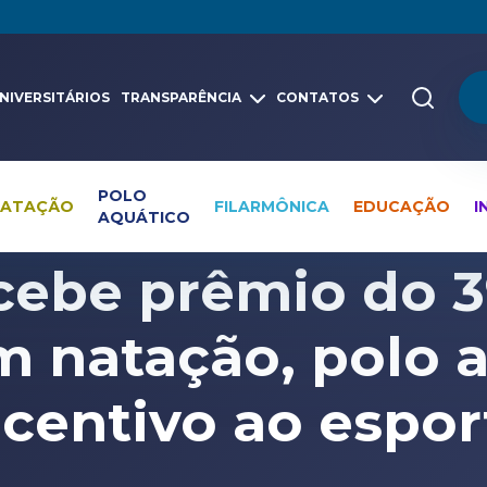
NIVERSITÁRIOS
TRANSPARÊNCIA
CONTATOS
POLO
NATAÇÃO
FILARMÔNICA
EDUCAÇÃO
I
AQUÁTICO
Pesquisa global
Notícias
Prêmios
ebe prêmio do 3
m natação, polo a
ncentivo ao espor