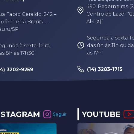
490, Pederneiras (S
Centro de Lazer “
ua Fabio Geraldo, 2-12 –
Al-Haj”
ardim Terra Branca –
auru/SP
Segunda à sexta-fe
das 8h às 11h ou da
egunda à sexta-feira,
às 17h
as 8h às 17h30
(14) 3283-1715
14) 3202-9259
NSTAGRAM
YOUTUBE
Seguir