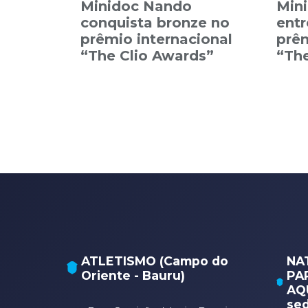
Minidoc Nando
Min
conquista bronze no
entr
prêmio internacional
prêm
“The Clio Awards”
“The
ATLETISMO (Campo do
NA
Oriente - Bauru)
PA
AQU
sed