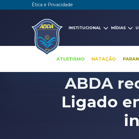
Ética e Privacidade
INSTITUCIONAL
MÍDIAS
U
ATLETISMO
NATAÇÃO
PARA
ABDA rec
Ligado e
i