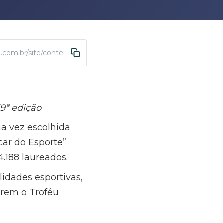
u.com.br/site/conteudo/3633-abda-recebe-premio-do-39-trofeu-l
9ª edição
a vez escolhida
car do Esporte”
.188 laureados.
lidades esportivas,
erem o Troféu