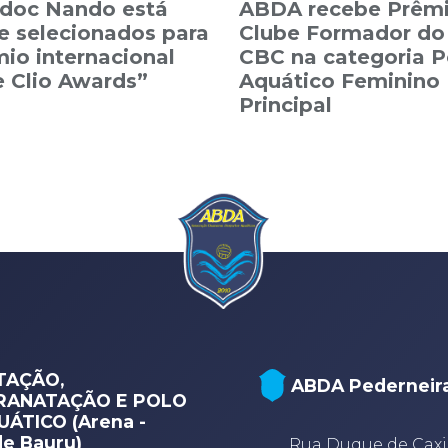
idoc Nando está
ABDA recebe Prêm
e selecionados para
Clube Formador do
io internacional
CBC na categoria P
 Clio Awards”
Aquático Feminino
Principal
TAÇÃO,
ABDA Pederneir
RANATAÇÃO E POLO
ÁTICO (Arena -
e Bauru)
Rua Duque de Caxi