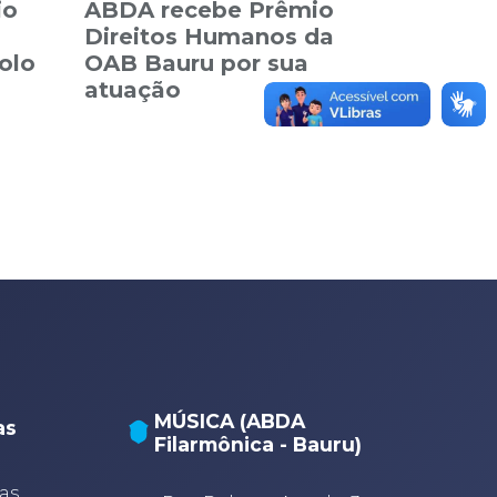
io
ABDA recebe Prêmio
Direitos Humanos da
olo
OAB Bauru por sua
atuação
MÚSICA (ABDA
as
Filarmônica - Bauru)
A
A
as,