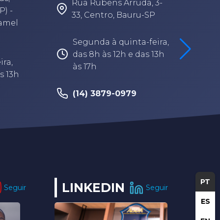
Rua Rubens Arruda, 3-
P) -
33, Centro, Bauru-SP
Camel
Segunda à quinta-feira,
das 8h às 12h e das 13h
ira,
às 17h
s 13h
(14) 3879-0979
PT
LINKEDIN
Seguir
Seguir
ES