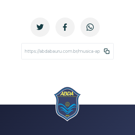
https://abdabauru.com.br/musica-apresentacoes-f