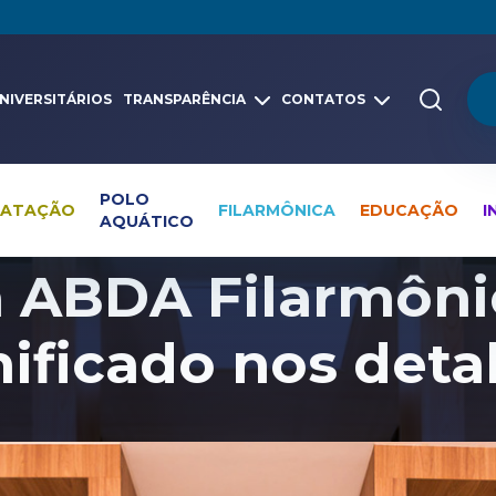
NIVERSITÁRIOS
TRANSPARÊNCIA
CONTATOS
POLO
NATAÇÃO
FILARMÔNICA
EDUCAÇÃO
I
AQUÁTICO
Pesquisa global
Notícias
Filarmônica
a ABDA Filarmôni
nificado nos deta