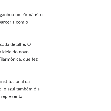
ganhou um ?irmão?: o
parceria com o
 cada detalhe. O
A ideia do novo
Filarmônica, que fez
nstitucional da
e, o azul também é a
r representa