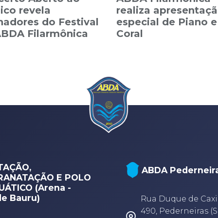
ico revela
realiza apresentaç
adores do Festival
especial de Piano e
ABDA Filarmônica
Coral
TAÇÃO,
ABDA Pederneir
RANATAÇÃO E POLO
ÁTICO (Arena -
e Bauru)
Rua Duque de Caxi
490, Pederneiras (S