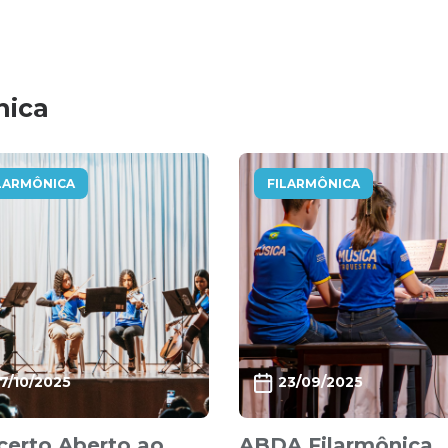
nica
LARMÔNICA
FILARMÔNICA
17/10/2025
23/09/2025
certo Aberto ao
ABDA Filarmônica