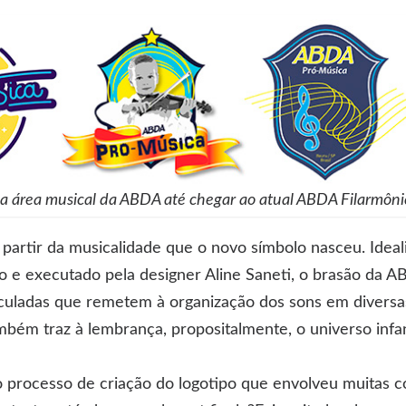
da área musical da ABDA até chegar ao atual ABDA Filarmôni
a partir da musicalidade que o novo símbolo nasceu. Idea
o e executado pela designer Aline Saneti, o brasão da A
culadas que remetem à organização dos sons em diversas
mbém traz à lembrança, propositalmente, o universo infan
o processo de criação do logotipo que envolveu muitas 