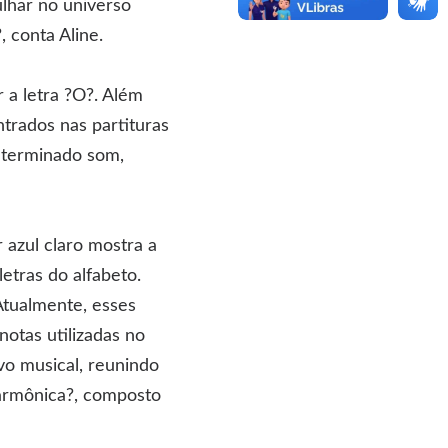
ulhar no universo
 conta Aline.
r a letra ?O?. Além
trados nas partituras
eterminado som,
azul claro mostra a
etras do alfabeto.
Atualmente, esses
notas utilizadas no
vo musical, reunindo
larmônica?, composto