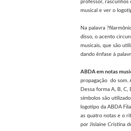
professor, rascunhos e
musical e ver o logot
Na palavra ?filarmônic
disso, o acento circu
musicais, que são ut
dando ênfase à palavr
ABDA em notas music
propagação do som. As
Dessa forma A, B, C, 
símbolos são utilizad
logotipo da ABDA Fila
as quatro notas e o r
por Jislaine Cristina 