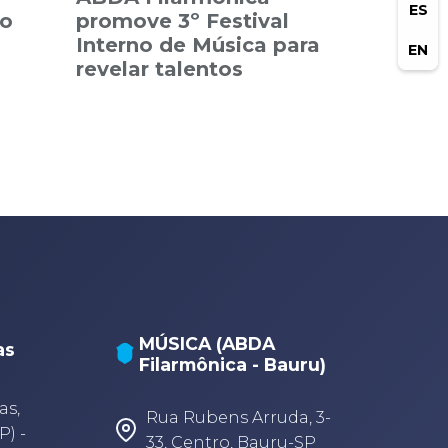
ES
ão
promove 3º Festival
Interno de Música para
EN
revelar talentos
MÚSICA (ABDA
as
Filarmônica - Bauru)
A
A
as,
Rua Rubens Arruda, 3-
P) -
33, Centro, Bauru-SP