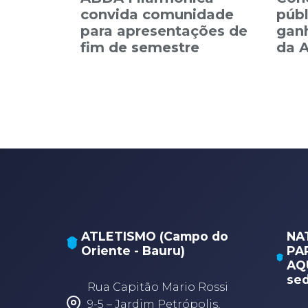
convida comunidade
públ
para apresentações de
ganh
fim de semestre
da 
ATLETISMO (Campo do
NA
Oriente - Bauru)
PA
AQU
sed
Rua Capitão Mario Rossi
9-5 – Jardim Petrópolis,