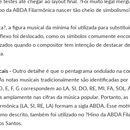
 testes até chegar ao layout final. ?Foi muito legal merg
ipo da ABDA Filarmônica nascer tão cheio de simbolismo?,
a?, a figura musical da mínima foi utilizada para substitui
nflexo foi deslocado, como os símbolos comumente encon
ilizados quando o compositor tem intenção de destacar d
a.
ais -
Outro detalhe é que o pentagrama ondulado na cor 
 notas musicais tradicionalmente são identificadas por l
D, E, F, G correspondem ao LA, SI, DO, RE, MI, FA, SOL. 
os amplamente nas cifras da música popular. Portanto, as 
rmônica (LA, SI, RE, LA) formam a sigla ABDA. Esse moti
itmo descrito, também foi utilizado no ?Hino da ABDA Fi
dos Santos.