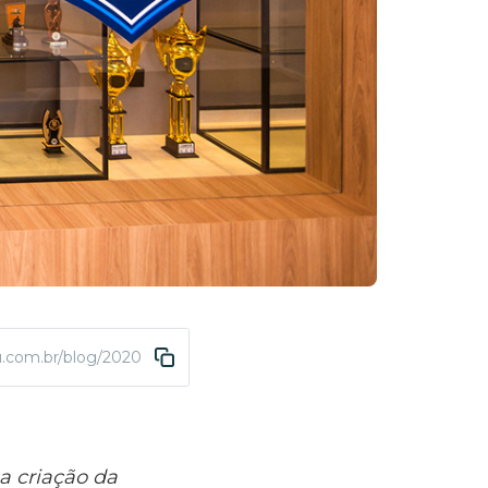
u.com.br/blog/2020/09/14/brasao-da-abda-filarmonica-guarda-sig
 a criação da