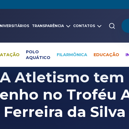
NIVERSITÁRIOS
TRANSPARÊNCIA
CONTATOS
POLO
NATAÇÃO
FILARMÔNICA
EDUCAÇÃO
I
AQUÁTICO
Pesquisa global
Notícias
Atletismo
A Atletismo tem
enho no Troféu 
Ferreira da Silva