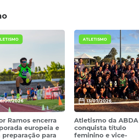
mo
LETISMO
ATLETISMO
16/07/2026
13/07/2026
or Ramos encerra
Atletismo da ABDA
porada europeia e
conquista título
 preparação para
feminino e vice-