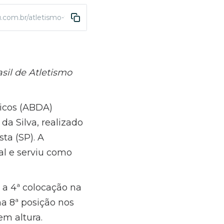
uru.com.br/atletismo-trofeuadhemar-2026?fbclid=IwAR3G6g
sil de Atletismo
icos (ABDA)
da Silva, realizado
ta (SP). A
al e serviu como
 a 4ª colocação na
a 8ª posição nos
em altura.