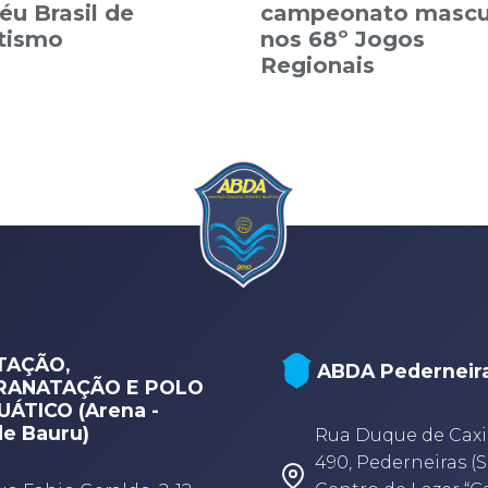
éu Brasil de
campeonato mascu
etismo
nos 68º Jogos
Regionais
TAÇÃO,
ABDA Pederneir
RANATAÇÃO E POLO
ÁTICO (Arena -
e Bauru)
Rua Duque de Caxi
490, Pederneiras (S