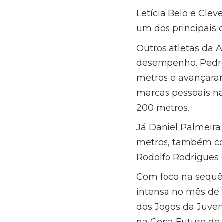
Letícia Belo e Clev
um dos principais 
Outros atletas da 
desempenho. Pedro 
metros e avançaram
marcas pessoais n
200 metros.
Já Daniel Palmeira 
metros, também co
Rodolfo Rodrigues 
Com foco na sequê
intensa no mês de m
dos Jogos da Juven
na Copa Futuro de 