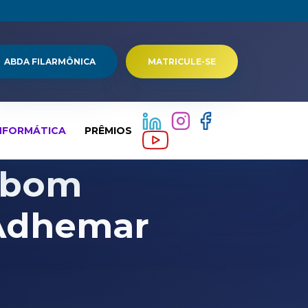
ABDA FILARMÔNICA
MATRICULE-SE
NFORMÁTICA
PRÊMIOS
 bom
Adhemar