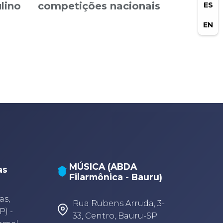
lino
competições nacionais
ES
EN
MÚSICA (ABDA
as
Filarmônica - Bauru)
A
A
as,
Rua Rubens Arruda, 3-
P) -
33, Centro, Bauru-SP