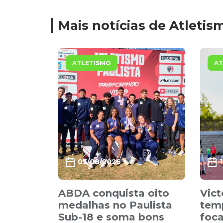
Mais notícias de Atletis
ATLETISMO
AT
03/08/2026
ABDA conquista oito
Vict
medalhas no Paulista
tem
Sub-18 e soma bons
foca