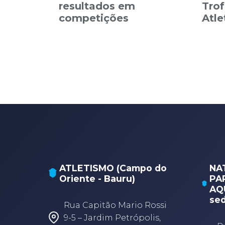
resultados em
Trof
competições
Atl
ATLETISMO (Campo do
NA
Oriente - Bauru)
PA
AQU
sed
Rua Capitão Mario Rossi
9-5 – Jardim Petrópolis,