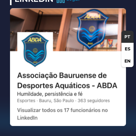
PT
ES
EN