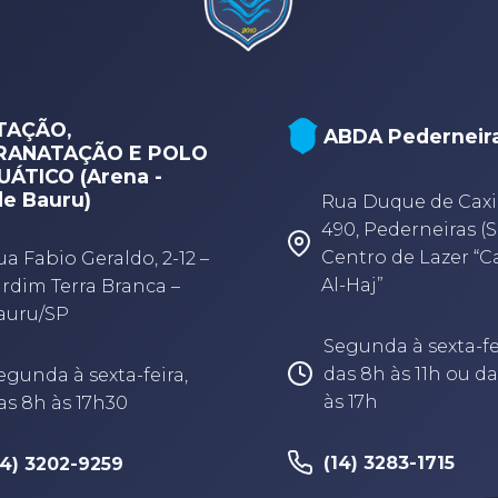
TAÇÃO,
ABDA Pederneir
RANATAÇÃO E POLO
ÁTICO (Arena -
e Bauru)
Rua Duque de Caxi
490, Pederneiras (S
Centro de Lazer “
ua Fabio Geraldo, 2-12 –
Al-Haj”
ardim Terra Branca –
auru/SP
Segunda à sexta-fe
das 8h às 11h ou da
egunda à sexta-feira,
às 17h
as 8h às 17h30
(14) 3283-1715
14) 3202-9259