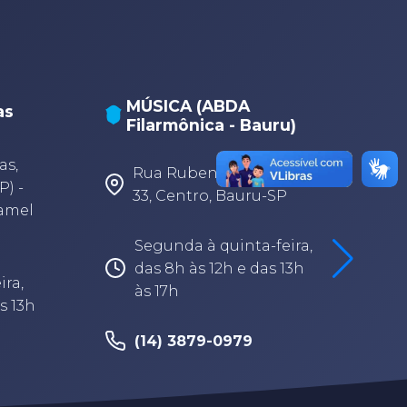
MÚSICA (ABDA
as
Filarmônica - Bauru)
A
A
as,
Rua Rubens Arruda, 3-
P) -
33, Centro, Bauru-SP
Camel
Segunda à quinta-feira,
das 8h às 12h e das 13h
ira,
às 17h
s 13h
(14) 3879-0979