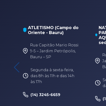
ATLETISMO (Campo do
NA
Oriente - Bauru)
PA
AQU
sed
Rua Capitão Mario Rossi
9-5 – Jardim Petrópolis,
R
Bauru – SP
J
B
Segunda à sexta-feira,
das 8h às 11h e das 14h
S
às 17h
d
(14) 3245-6659
(