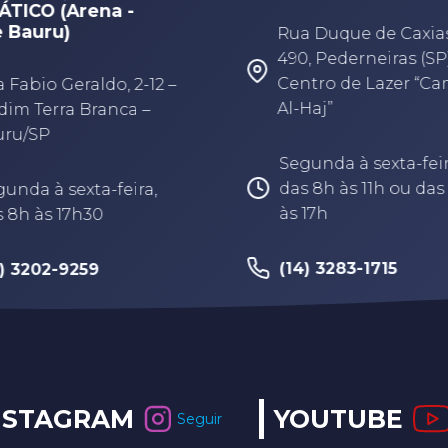
ua Duque de Caxias,
Rua Rubens Arruda,
90, Pederneiras (SP) -
33, Centro, Bauru-
entro de Lazer “Camel
-Haj”
Segunda à quinta-f
das 8h às 12h e das
egunda à sexta-feira,
às 17h
as 8h às 11h ou das 13h
s 17h
(14) 3879-0979
14) 3283-1715
NSTAGRAM
YOUTUBE
Seguir