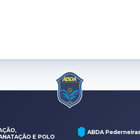
MÚSICA (ABDA
BDA Pederneiras
Filarmônica - Bau