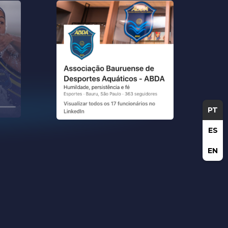
PT
ES
EN