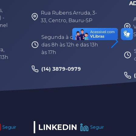
ADPM/Geisel - Bauru)
 3-
Av. Lúcio Luciano, 11-75 -
SP
Vargem Limpa, Bauru -
SP
eira,
 13h
Segunda à sexta-feira,
das 8h às 17h30
(14) 3202-9259
LINKEDIN
Seguir
Seguir