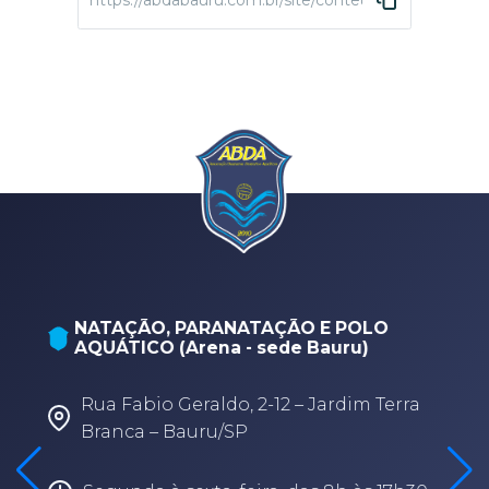
https://abdabauru.com.br/site/conteudo/4226-semana
NATAÇÃO, PARANATAÇÃO E POLO
AQUÁTICO (Arena - sede Bauru)
Rua Fabio Geraldo, 2-12 – Jardim Terra
Branca – Bauru/SP