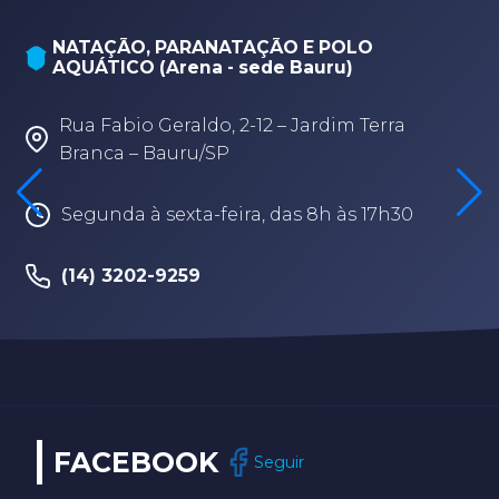
E POLO
ABDA Pederneiras
uru)
Rua Duque de Caxias, 490, Pede
ardim Terra
Centro de Lazer “Camel Al-Haj
Segunda à sexta-feira, das 8h 
8h às 17h30
13h às 17h
(14) 3283-1715
FACEBOOK
Seguir