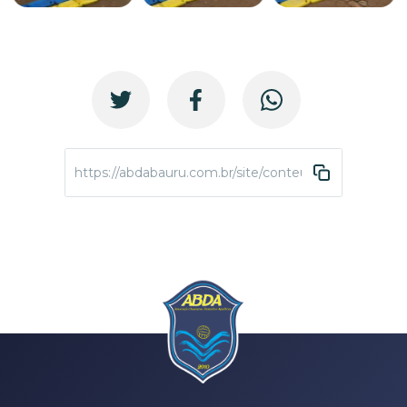
https://abdabauru.com.br/site/conteudo/4224-semana