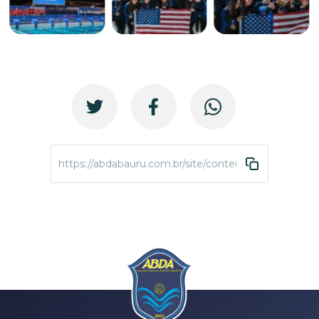
https://abdabauru.com.br/site/conteudo/4194-camp