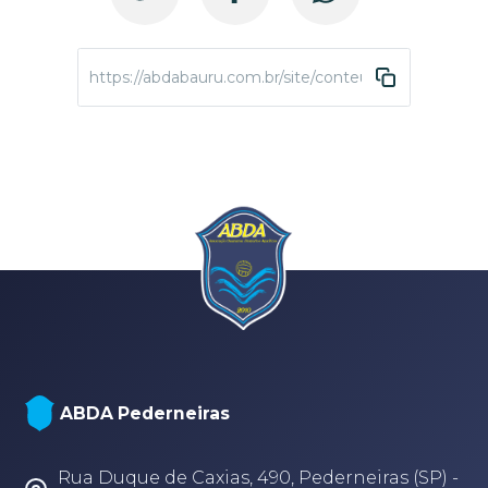
https://abdabauru.com.br/site/conteudo/4188-camp
ABDA Pederneiras
Rua Duque de Caxias, 490, Pederneiras (SP) -