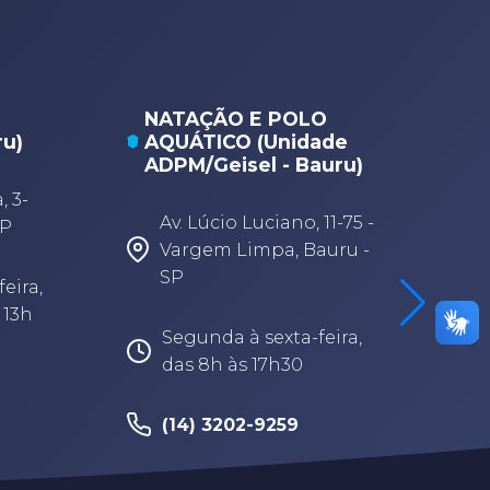
NATAÇÃO E POLO
ru)
AQUÁTICO (Unidade
ADPM/Geisel - Bauru)
 3-
Av. Lúcio Luciano, 11-75 -
SP
Vargem Limpa, Bauru -
SP
eira,
 13h
Segunda à sexta-feira,
das 8h às 17h30
(14) 3202-9259