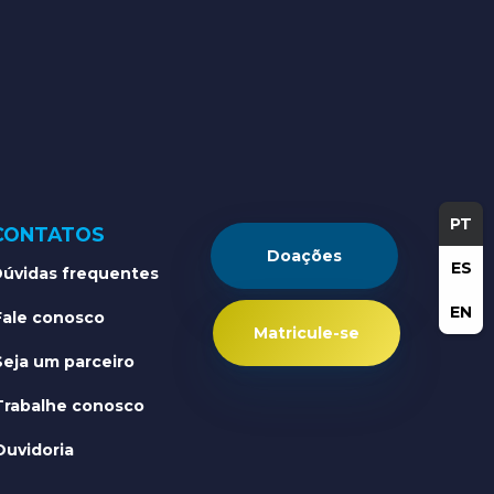
PT
CONTATOS
Doações
ES
úvidas frequentes
EN
Fale conosco
Matricule-se
Seja um parceiro
Trabalhe conosco
Ouvidoria