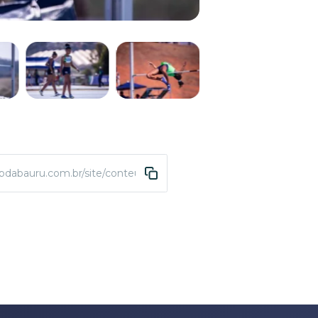
abdabauru.com.br/site/conteudo/4179-grande-premio-brasil-de-a