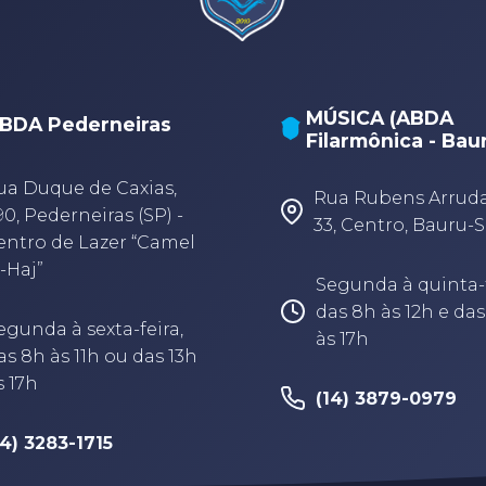
MÚSICA (ABDA
BDA Pederneiras
Filarmônica - Bau
ua Duque de Caxias,
Rua Rubens Arruda,
90, Pederneiras (SP) -
33, Centro, Bauru-
entro de Lazer “Camel
-Haj”
Segunda à quinta-f
das 8h às 12h e das
egunda à sexta-feira,
às 17h
as 8h às 11h ou das 13h
s 17h
(14) 3879-0979
14) 3283-1715