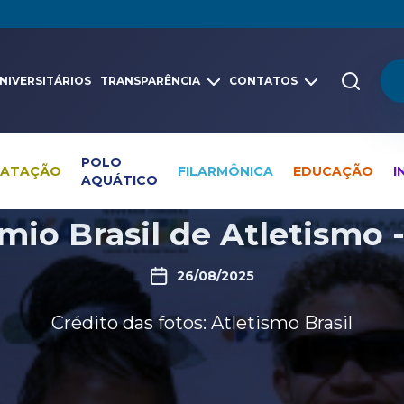
NIVERSITÁRIOS
TRANSPARÊNCIA
CONTATOS
POLO
NATAÇÃO
FILARMÔNICA
EDUCAÇÃO
I
AQUÁTICO
Pesquisa global
Galerias
Atletismo galeria
io Brasil de Atletismo 
26/08/2025
Crédito das fotos: Atletismo Brasil