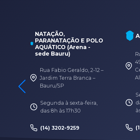
 do
NATAÇÃO,
A
PARANATAÇÃO E POLO
AQUÁTICO (Arena -
sede Bauru)
R
ossi
4
s,
C
Rua Fabio Geraldo, 2-12 –
Al
Jardim Terra Branca –
Bauru/SP
,
S
4h
d
Segunda à sexta-feira,
à
das 8h às 17h30
(
(14) 3202-9259