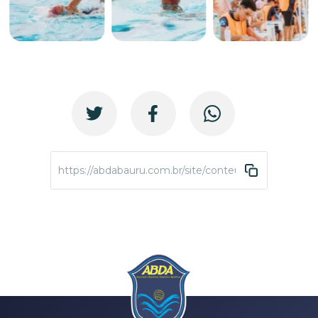
https://abdabauru.com.br/site/conteudo/3541-circui