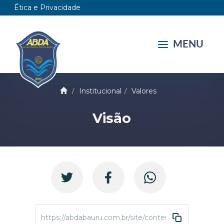
Ética e Privacidade
MENU
Institucional
Valores
Visão
https://abdabauru.com.br/site/conteudo/150-visao.ht