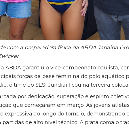
 com a preparadora física da ABDA Janaina Gros
Zwicker
 a ABDA garantiu o vice-campeonato paulista, co
ipais forças da base feminina do polo aquático pa
, o time do SESI Jundiaí ficou na terceira coloca
cada por dedicação, superação e espírito coletivo
ição que começaram em março. As jovens atleta
o expressiva ao longo do torneio, demonstrando 
m partidas de alto nível técnico. A prata coroa o tr