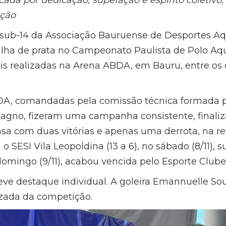
ção
 sub-14 da Associação Bauruense de Desportes Aq
lha de prata no Campeonato Paulista de Polo Aqu
is realizadas na Arena ABDA, em Bauru, entre os d
A, comandadas pela comissão técnica formada p
agno, fizeram uma campanha consistente, finali
 com duas vitórias e apenas uma derrota, na reta
 o SESI Vila Leopoldina (13 a 6), no sábado (8/11), 
domingo (9/11), acabou vencida pelo Esporte Clube 
e destaque individual. A goleira Emannuelle Sou
zada da competição.