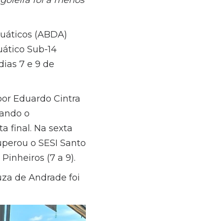
uáticos (ABDA)
ático Sub-14
ias 7 e 9 de
or Eduardo Cintra
zando o
 final. Na sexta
superou o SESI Santo
Pinheiros (7 a 9).
za de Andrade foi