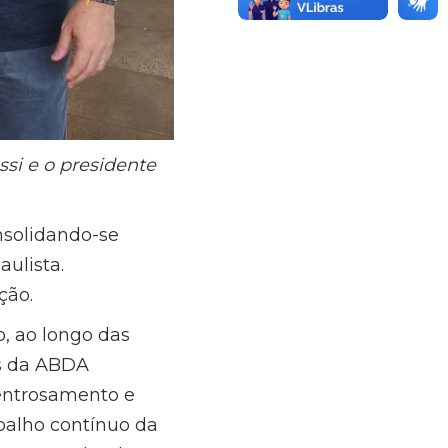
si e o presidente
nsolidando-se
ulista.
ção.
, ao longo das
s da ABDA
entrosamento e
abalho contínuo da