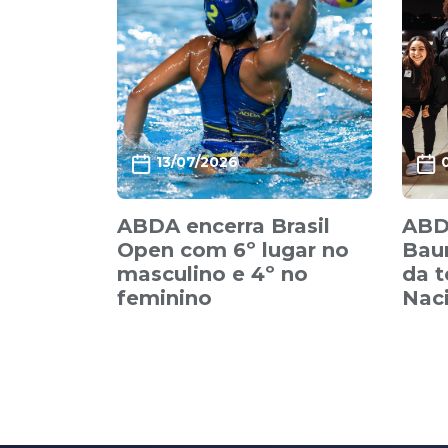
13/07/2026
ABDA encerra Brasil
ABD
Open com 6º lugar no
Baur
masculino e 4º no
da 
feminino
Nac