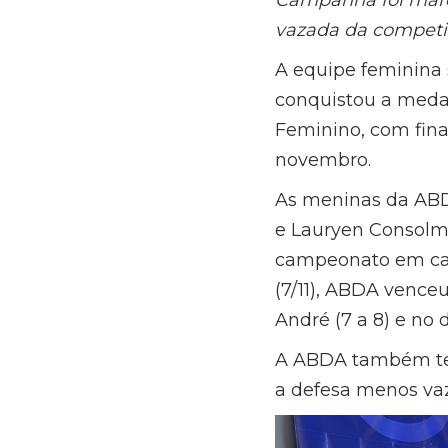
vazada da competi
A equipe feminina
conquistou a meda
Feminino, com fina
novembro.
As meninas da ABD
e Lauryen Consolm
campeonato em casa
(7/11), ABDA venceu
André (7 a 8) e no 
A ABDA também tev
a defesa menos va