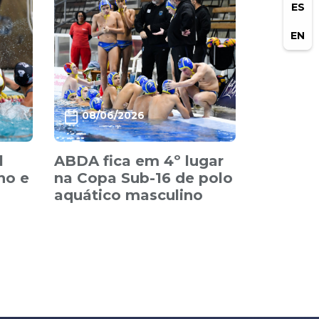
ES
EN
08/06/2026
l
ABDA fica em 4º lugar
no e
na Copa Sub-16 de polo
aquático masculino