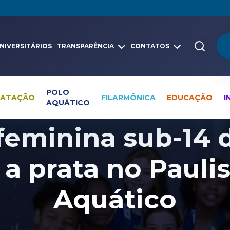
NIVERSITÁRIOS
TRANSPARÊNCIA
CONTATOS
POLO
NATAÇÃO
FILARMÔNICA
EDUCAÇÃO
I
AQUÁTICO
Pesquisa global
Notícias
Polo Aquático
feminina sub-14
a prata no Pauli
Aquático