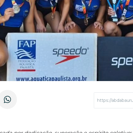
https://abdabaur
da por dedicação, superação e espírito coletivo; 