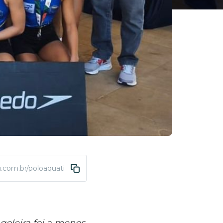
u.com.br/poloaquatico-paulista-sub14-feminino-2025
goleira foi a menos