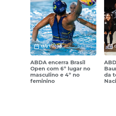
13/07/2026
ABDA encerra Brasil
ABD
Open com 6º lugar no
Baur
masculino e 4º no
da 
feminino
Nac