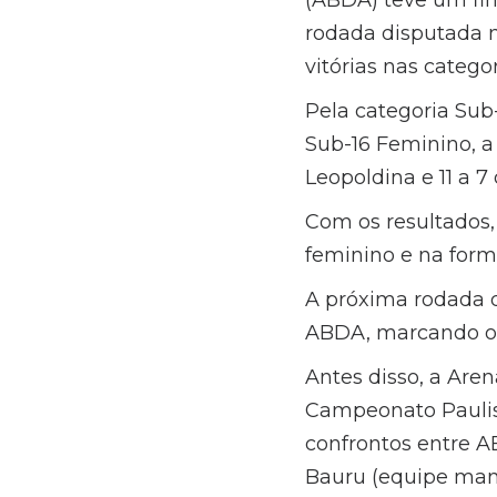
(ABDA) teve um fi
rodada disputada n
vitórias nas categ
Pela categoria Sub-
Sub-16 Feminino, a 
Leopoldina e 11 a 7
Com os resultados
feminino e na form
A próxima rodada d
ABDA, marcando os
Antes disso, a Are
Campeonato Paulis
confrontos entre A
Bauru (equipe mant