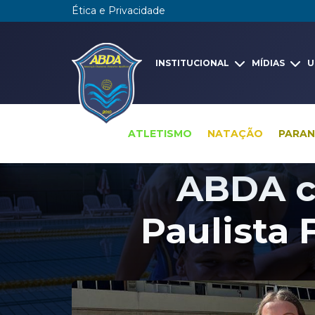
Ética e Privacidade
INSTITUCIONAL
MÍDIAS
U
ATLETISMO
NATAÇÃO
PARA
ABDA co
Paulista