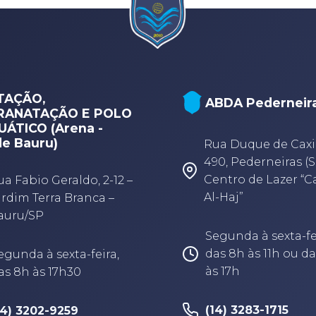
TAÇÃO,
ABDA Pederneir
RANATAÇÃO E POLO
ÁTICO (Arena -
e Bauru)
Rua Duque de Caxi
490, Pederneiras (S
Centro de Lazer “
ua Fabio Geraldo, 2-12 –
Al-Haj”
ardim Terra Branca –
auru/SP
Segunda à sexta-fe
das 8h às 11h ou da
egunda à sexta-feira,
às 17h
as 8h às 17h30
(14) 3283-1715
14) 3202-9259