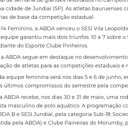
nal de semana de grandes resultados no Campeon
a cidade de Jundiaí (SP). As atletas bauruenses 
orias de base da competição estadual.
14 Feminino, a ABDA venceu o SESI Vila Leopoldina
equipe garantiu mais dois triunfos: 10 a 7 sobre o 
 diante do Esporte Clube Pinheiros.
, a ABDA segue em destaque no desenvolvimento 
ação de atletas para as competições estaduais e n
a equipe feminina será nos dias 5 e 6 de junho, 
 últimos compromissos do semestre pela compet
na ABDA recebe, nos dias 30 e 31 de maio, uma ro
ta masculino de polo aquático. A programação c
BDA B e SESI Jundiaí, pela categoria Sub-18; Soci
ida pela ABDA) e Clube Paineiras do Morumby, p