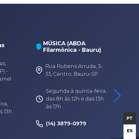
MÚSICA (ABDA
as
Filarmônica - Bauru)
A
A
as,
Rua Rubens Arruda, 3-
P) -
33, Centro, Bauru-SP
Camel
Segunda à quinta-feira,
das 8h às 12h e das 13h
ira,
às 17h
s 13h
PT
(14) 3879-0979
ES