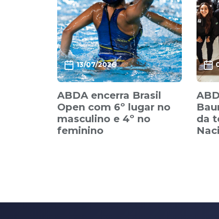
13/07/2026
ABDA encerra Brasil
ABD
Open com 6º lugar no
Baur
masculino e 4º no
da 
feminino
Nac