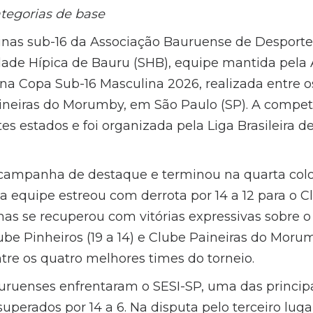
tegorias de base
inas sub-16 da Associação Bauruense de Desporte
dade Hípica de Bauru (SHB), equipe mantida pela
na Copa Sub-16 Masculina 2026, realizada entre os
ineiras do Morumby, em São Paulo (SP). A competi
es estados e foi organizada pela Liga Brasileira d
ampanha de destaque e terminou na quarta colo
a, a equipe estreou com derrota por 14 a 12 para o C
mas se recuperou com vitórias expressivas sobre o
lube Pinheiros (19 a 14) e Clube Paineiras do Morumb
tre os quatro melhores times do torneio.
auruenses enfrentaram o SESI-SP, uma das principa
superados por 14 a 6. Na disputa pelo terceiro lug