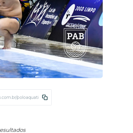
u.com.br/poloaquatico-copasub16masc-2026-resultado
esultados