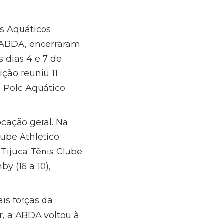
s Aquáticos
 ABDA, encerraram
 dias 4 e 7 de
ção reuniu 11
e Polo Aquático
cação geral. Na
lube Athletico
 Tijuca Tênis Clube
y (16 a 10),
is forças da
ar, a ABDA voltou à