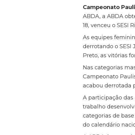
Campeonato Pauli
ABDA, a ABDA obtev
18, venceu o SESI Ri
As equipes femini
derrotando o SESI J
Preto, as vitórias f
Nas categorias masc
Campeonato Paulist
acabou derrotada po
A participação das
trabalho desenvol
categorias de base
do calendário nacio