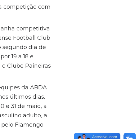
 a competição com
panha competitiva
nense Football Club
No segundo dia de
or 19 a 18 e
 o Clube Paineiras
 equipes da ABDA
os últimos dias.
0 e 31 de maio, a
sculino adulto, a
a pelo Flamengo