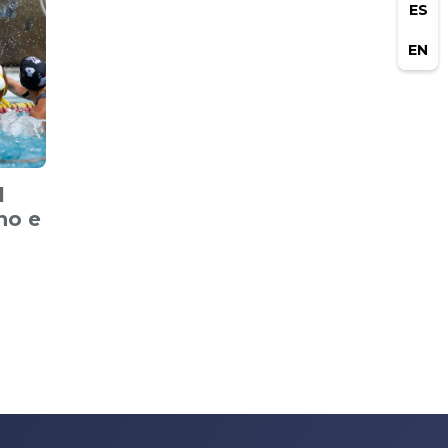
ES
EN
l
no e