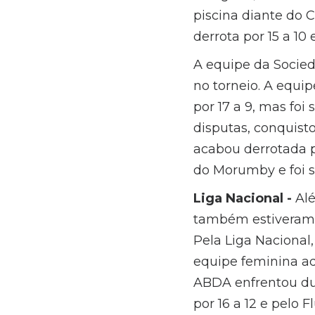
piscina diante do
derrota por 15 a 10 
A equipe da Socie
no torneio. A equip
por 17 a 9, mas foi
disputas, conquisto
acabou derrotada p
do Morumby e foi s
Liga Nacional -
Alé
também estiveram e
Pela Liga Nacional,
equipe feminina ad
ABDA enfrentou dua
por 16 a 12 e pelo F