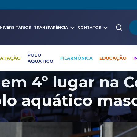
NIVERSITÁRIOS
TRANSPARÊNCIA
CONTATOS
POLO
NATAÇÃO
FILARMÔNICA
EDUCAÇÃO
I
AQUÁTICO
Pesquisa global
Notícias
Polo Aquático
 em 4º lugar na C
lo aquático mas