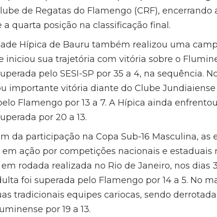
 Clube de Regatas do Flamengo (CRF), encerrando
e a quarta posição na classificação final.
dade Hípica de Bauru também realizou uma cam
e iniciou sua trajetória com vitória sobre o Flumi
 superada pelo SESI-SP por 35 a 4, na sequência. 
u importante vitória diante do Clube Jundiaiense p
elo Flamengo por 13 a 7. A Hípica ainda enfrentou
uperada por 20 a 13.
m da participação na Copa Sub-16 Masculina, as
m ação por competições nacionais e estaduais n
 em rodada realizada no Rio de Janeiro, nos dias 3
ulta foi superada pelo Flamengo por 14 a 5. No ma
s tradicionais equipes cariocas, sendo derrotad
luminense por 19 a 13.