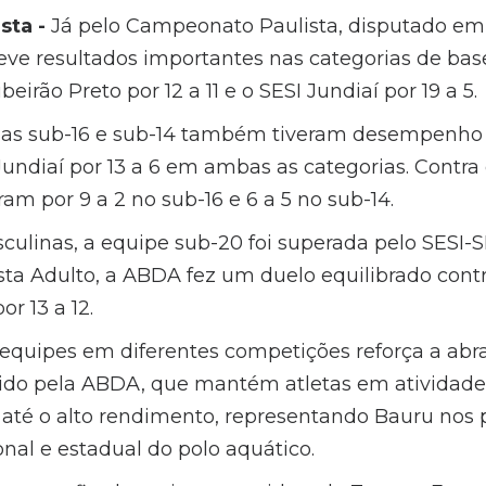
sta -
Já pelo Campeonato Paulista, disputado em
e resultados importantes nas categorias de base
beirão Preto por 12 a 11 e o SESI Jundiaí por 19 a 5.
nas sub-16 e sub-14 também tiveram desempenho i
undiaí por 13 a 6 em ambas as categorias. Contra 
oram por 9 a 2 no sub-16 e 6 a 5 no sub-14.
ulinas, a equipe sub-20 foi superada pelo SESI-SP
a Adulto, a ABDA fez um duelo equilibrado contr
r 13 a 12.
 equipes em diferentes competições reforça a ab
vido pela ABDA, que mantém atletas em atividade
 até o alto rendimento, representando Bauru nos p
nal e estadual do polo aquático.